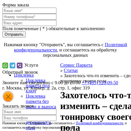
Форма заказа
Поля помеченные (
*
) обязательные к заполнению
Отправить
Нажимая кнопку "Отправить", вы соглашаетесь с
Политикой
конфиденциальности
, и соглашаетесь на обработку
персональных данных
Услуги
Сервис Паркета
»
Статьи
Обратный звонок
Циклевка
»
Захотелось что-то изменить – сде
Циклевка
тонировку своего пола
Звоните нам ежедневно с 9.00 до 20.00
+7 (495) 120-09-50
паркета под
г.
Москва
,
ул. Карьер, д. 2а, стр. 1, офис 319
ключ
Захотелось что-
Циклевка
паркета без
изменить – сдел
Заказать звонок
пыли и выноса
мебели
тонировку своег
Циклевка
деревянного
Нажимая кнопку "Отправить", вы соглашаетесь с
Политикой конфиденциальности
, и
пола
пола
соглашаетесь на обработку персональных данных