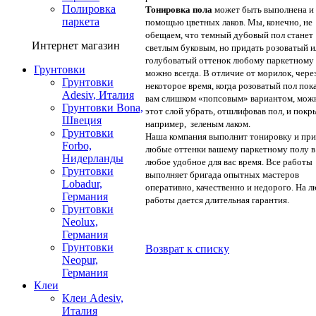
Полировка
Тонировка пола
может быть выполнена и 
паркета
помощью цветных лаков. Мы, конечно, не
обещаем, что темный дубовый пол станет
Интернет магазин
светлым буковым, но придать розоватый и
голубоватый оттенок любому паркетному
Грунтовки
можно всегда. В отличие от морилок, чере
Грунтовки
некоторое время, когда розоватый пол пок
Adesiv, Италия
вам слишком «попсовым» вариантом, мож
Грунтовки Bona,
этот слой убрать, отшлифовав пол, и покр
Швеция
например, зеленым лаком.
Грунтовки
Наша компания выполнит тонировку и при
Forbo,
любые оттенки вашему паркетному полу в
Нидерланды
любое удобное для вас время. Все работы
Грунтовки
выполняет бригада опытных мастеров
Lobadur,
оперативно, качественно и недорого. На 
Германия
работы дается длительная гарантия.
Грунтовки
Neolux,
Германия
Грунтовки
Возврат к списку
Neopur,
Германия
Клеи
Клеи Adesiv,
Италия