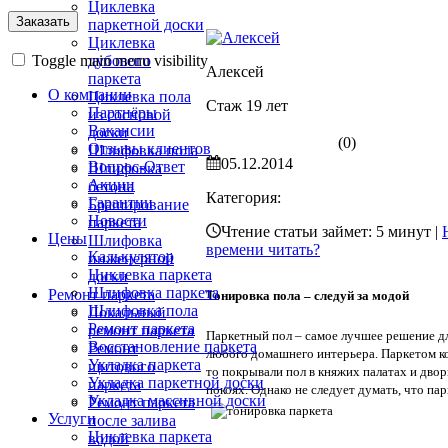
Циклевка
паркетной доски
Циклевка
Toggle main menu visibility
дубового
Алексей
паркета
О компании
Циклевка пола
Стаж 19 лет
Партнёры
из сосновой
Вакансии
доски
(0)
Отзывы клиентов
Шлифовка пола
05.12.2014
Вопрос-Ответ
Шлифовка
Акции
бетона
Категория:
Гарантии
Браширование
Новости
паркета
Чтение статьи займет: 5 минут |
Цены
Шлифовка
времени читать?
Калькулятор
инженерной
Циклевка паркета
доски
Шлифовка паркета
Ремонт паркета
Тонировка пола – следуй за модой
Шлифовка пола
Локальный
Ремонт паркета
ремонт паркета
Паркетный пол – самое лучшее решение д
Восстановление паркета
Ремонт
любого домашнего интерьера. Паркетом ко
Укладка паркета
щитового
то покрывали пол в княжих палатах и дво
Укладка паркетной доски
паркета
покоях.
Однако не следует думать, что пар
Укладка массивной доски
Ремонт паркета
Услуги
после залива
Циклевка паркета
водой