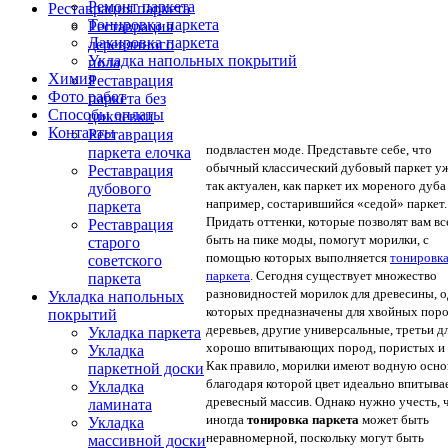
Ремонт паркета
Реставрация паркета
Тонировка паркета
Реставрация
Лакировка паркета
деревянного
Укладка напольных покрытий
пола
Химия
Реставрация
Фото работ
паркета без
Способы оплаты
циклевки
Контакты
Реставрация
подвластен моде. Представьте себе, что
паркета елочка
обычный классический дубовый паркет уж
Реставрация
так актуален, как паркет их мореного дуба
дубового
например, состарившийся «седой» паркет.
паркета
Придать оттенки, которые позволят вам вс
Реставрация
быть на пике моды, помогут морилки, с
старого
помощью которых выполняется
тонировк
советского
паркета
. Сегодня существует множество
паркета
разновидностей морилок для древесины, о
Укладка напольных
которых предназначены для хвойных пор
покрытий
деревьев, другие универсальные, третьи д
Укладка паркета
хорошо впитывающих пород, пористых и 
Укладка
Как правило, морилки имеют водную осно
паркетной доски
благодаря которой цвет идеально впитывае
Укладка
древесный массив. Однако нужно учесть, 
ламината
иногда
тонировка паркета
может быть
Укладка
неравномерной, поскольку могут быть
массивной доски