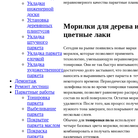
неравномерного качества паркетные план
Укладки
инженерной
доски
Установка
Морилки для дерева 
деревянных
плинтусов
цветные лаки
Укладка
штучного
паркета
Сегодня на рынке появились новые марки
Укладка паркета
морилок, которые позволяют применить
елочкой
технологию, уменьшающую неравномерн
Укладка
тонировки. Они не так быстро впитываютс
художественного
достаточно долго застывают, что позволяе
паркета
наносить и выравнивать цвет паркета в те
Демонтаж
некоторого времени. Периодически прово
Ремонт лестниц
шлифовка пола во время тонировки таким
Паркетные работы
морилками, позволяет равномерно распре
Тонировка
состав по всей поверхности. Остатки мор
паркета
удаляются. После того, как процесс получ
Выбеливание
нужного тона завершен, пол покрывают ла
паркета
несколько слоев.
Покрытие
Обычно для
тонировки пола
используют
паркета маслом
четыре базовых цвета морилки, позволяю
Покраска
комбинировать и получать множество
паркета
различных оттенков.