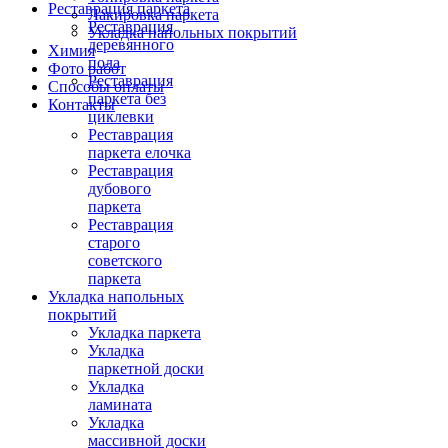
Реставрация паркета
Лакировка паркета
Реставрация
Укладка напольных покрытий
деревянного
Химия
пола
Фото работ
Реставрация
Способы оплаты
паркета без
Контакты
циклевки
Реставрация
паркета елочка
Реставрация
дубового
паркета
Реставрация
старого
советского
паркета
Укладка напольных
покрытий
Укладка паркета
Укладка
паркетной доски
Укладка
ламината
Укладка
массивной доски