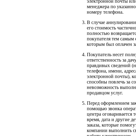
электронной почты ил
менеджера по указанн
номеру телефона.
В случае аннулирования
его стоимость частичн
полностью возвращаетс
покупателя тем самым 
которым был оплачен за
Покупатель несет пол
ответственность за дач
правдивых сведений (
телефона, имени, адрес
электронной почты), к
способны повлечь за с
невозможность выполн
продавцом услуг.
Перед оформлением зак
помощью звонка операт
центра оговаривается 
время, дата и другие д
заказа, которые помогу
компании выполнить 
работу качественном.