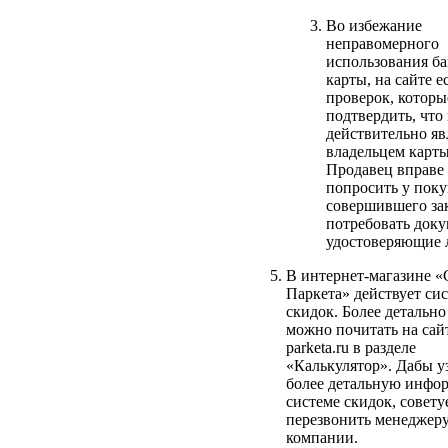
Во избежание
неправомерного
использования б
карты, на сайте е
проверок, которы
подтвердить, что
действительно яв
владельцем карты
Продавец вправе
попросить у поку
совершившего за
потребовать док
удостоверяющие 
В интернет-магазине «
Паркета» действует си
скидок. Более детально
можно почитать на сайте
parketa.ru в разделе
«Калькулятор». Дабы у
более детальную инфо
системе скидок, совету
перезвонить менеджер
компании.