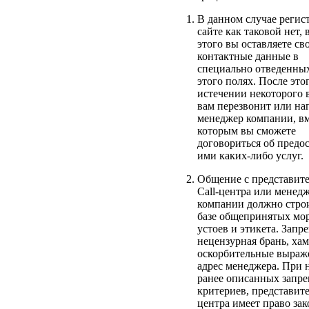
В данном случае регис
сайте как таковой нет, 
этого вы оставляете св
контактные данные в
специально отведенны
этого полях. После этог
истечении некоторого 
вам перезвонит или н
менеджер компании, вм
которым вы сможете
договориться об предо
ими каких-либо услуг.
Общение с представит
Call-центра или менед
компании должно строи
базе общепринятых мо
устоев и этикета. Запр
нецензурная брань, хам
оскорбительные выраж
адрес менеджера. При 
ранее описанных запр
критериев, представите
центра имеет право за