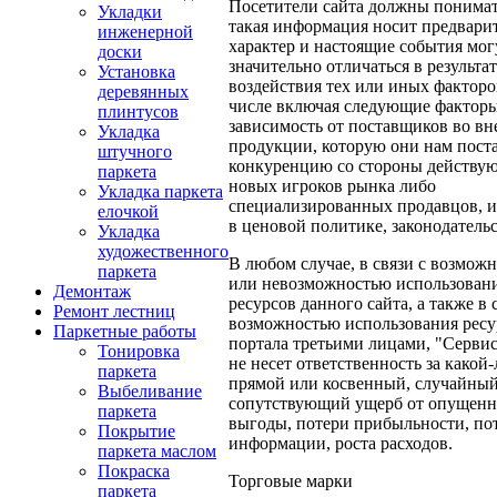
Посетители сайта должны понимат
Укладки
такая информация носит предвари
инженерной
характер и настоящие события мог
доски
значительно отличаться в результат
Установка
воздействия тех или иных факторо
деревянных
числе включая следующие факторы
плинтусов
зависимость от поставщиков во в
Укладка
продукции, которую они нам пост
штучного
конкуренцию со стороны действу
паркета
новых игроков рынка либо
Укладка паркета
специализированных продавцов, 
елочкой
в ценовой политике, законодательст
Укладка
художественного
В любом случае, в связи с возмож
паркета
или невозможностью использован
Демонтаж
ресурсов данного сайта, а также в 
Ремонт лестниц
возможностью использования ресу
Паркетные работы
портала третьими лицами, "Серви
Тонировка
не несет ответственность за какой
паркета
прямой или косвенный, случайный
Выбеливание
сопутствующий ущерб от опущен
паркета
выгоды, потери прибыльности, по
Покрытие
информации, роста расходов.
паркета маслом
Покраска
Торговые марки
паркета