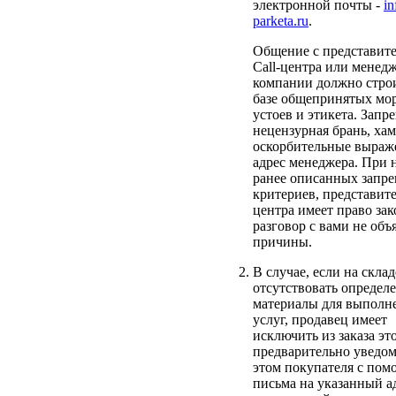
электронной почты -
in
parketa.ru
.
Общение с представит
Call-центра или менед
компании должно строи
базе общепринятых мо
устоев и этикета. Запр
нецензурная брань, хам
оскорбительные выраж
адрес менеджера. При 
ранее описанных запр
критериев, представите
центра имеет право за
разговор с вами не объ
причины.
В случае, если на склад
отсутствовать определ
материалы для выполн
услуг, продавец имеет
исключить из заказа это
предварительно уведом
этом покупателя с по
письма на указанный а