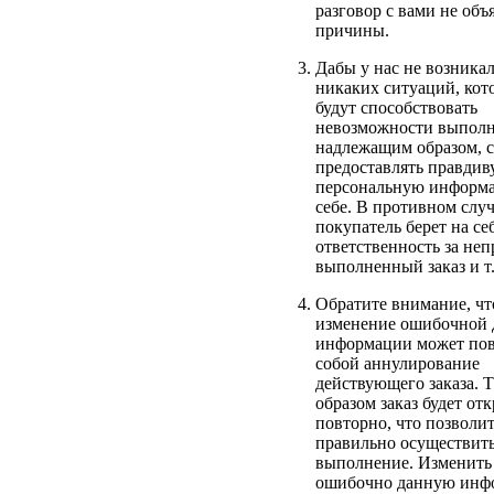
разговор с вами не объ
причины.
Дабы у нас не возника
никаких ситуаций, кот
будут способствовать
невозможности выполн
надлежащим образом, 
предоставлять правди
персональную информ
себе. В противном слу
покупатель берет на се
ответственность за не
выполненный заказ и т.
Обратите внимание, чт
изменение ошибочной 
информации может пов
собой аннулирование
действующего заказа. 
образом заказ будет от
повторно, что позволи
правильно осуществить
выполнение. Изменить
ошибочно данную ин