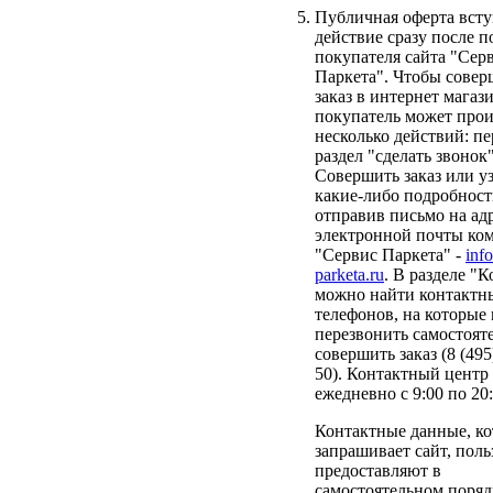
Публичная оферта всту
действие сразу после 
покупателя сайта "Сер
Паркета". Чтобы совер
заказ в интернет магази
покупатель может прои
несколько действий: пе
раздел "сделать звонок"
Совершить заказ или у
какие-либо подробнос
отправив письмо на ад
электронной почты ко
"Сервис Паркета" -
inf
parketa.ru
. В разделе "
можно найти контактн
телефонов, на которые
перезвонить самостоят
совершить заказ (8 (495
50). Контактный центр
ежедневно с 9:00 по 20:
Контактные данные, к
запрашивает сайт, поль
предоставляют в
самостоятельном поряд