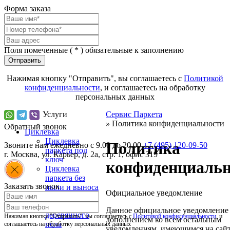
Форма заказа
Поля помеченные (
*
) обязательные к заполнению
Отправить
Нажимая кнопку "Отправить", вы соглашаетесь с
Политикой
конфиденциальности
, и соглашаетесь на обработку
персональных данных
Услуги
Сервис Паркета
»
Политика конфиденциальности
Обратный звонок
Циклевка
Циклевка
Политика
Звоните нам ежедневно с 9.00 до 20.00
+7 (495) 120-09-50
паркета под
г.
Москва
,
ул. Карьер, д. 2а, стр. 1, офис 319
ключ
конфиденциальн
Циклевка
паркета без
Заказать звонок
пыли и выноса
Официальное уведомление
мебели
Циклевка
Данное официальное уведомление 
деревянного
Нажимая кнопку "Отправить", вы соглашаетесь с
Политикой конфиденциальности
, и
дополнением ко всем остальным
пола
соглашаетесь на обработку персональных данных
уведомлениям, имеющимся на сай