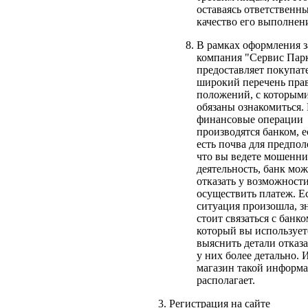
оставаясь ответственны
качество его выполнен
В рамках оформления з
компания "Сервис Пар
предоставляет покупат
широкий перечень пра
положений, с которым
обязаны ознакомиться.
финансовые операции
производятся банком, е
есть почва для предпо
что вы ведете мошенн
деятельность, банк мож
отказать у возможност
осуществить платеж. Е
ситуация произошла, з
стоит связаться с банко
который вы использует
выяснить детали отказ
у них более детально. 
магазин такой информа
располагает.
Регистрация на сайте