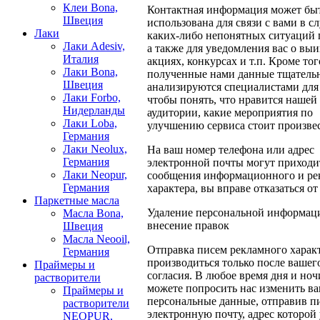
Клеи Bona,
Контактная информация может бы
Швеция
использована для связи с вами в с
Лаки
каких-либо непонятных ситуаций п
Лаки Adesiv,
а также для уведомления вас о вы
Италия
акциях, конкурсах и т.п. Кроме тог
Лаки Bona,
полученные нами данные тщатель
Швеция
анализируются специалистами для 
Лаки Forbo,
чтобы понять, что нравится нашей
Нидерланды
аудитории, какие мероприятия по
Лаки Loba,
улучшению сервиса стоит произве
Германия
Лаки Neolux,
На ваш номер телефона или адрес
Германия
электронной почты могут приходи
Лаки Neopur,
сообщения информационного и ре
Германия
характера, вы вправе отказаться от
Паркетные масла
Удаление персональной информац
Масла Bona,
внесение правок
Швеция
Масла Neooil,
Отправка писем рекламного харак
Германия
производиться только после вашег
Праймеры и
согласия. В любое время дня и ноч
растворители
можете попросить нас изменить в
Праймеры и
персональные данные, отправив п
растворители
электронную почту, адрес которой 
NEOPUR,