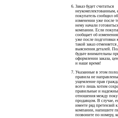
Заказ будет считаться
неукомплектованным, 
покупатель сообщил об
изменении уже после то
нему начали готовитьс
компании. Если покупа
сообщает об изменениях
уже после подготовки к
такой заказ отменяется 
выяснения деталей. По
будьте внимательны пр
оформлении заказа, це
и наше время!
Указанные в этом пол
правила не направлены
ущемление прав гражд
всего лишь хотим сохр
правильные и надежны
отношения между поку
продавцом. В случае, е
имеете ряд претензий 
компании, напишите п
позвоните по номеру, 