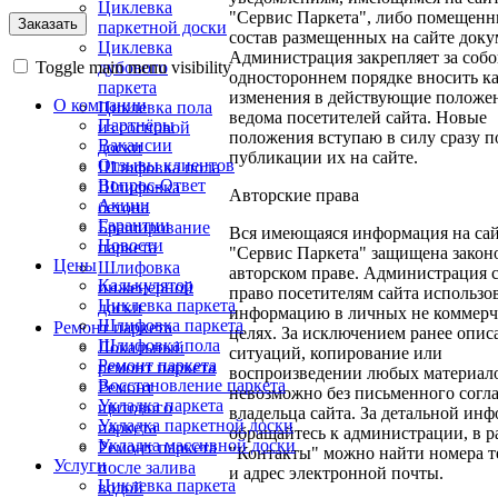
Циклевка
"Сервис Паркета", либо помещенн
паркетной доски
состав размещенных на сайте доку
Циклевка
Администрация закрепляет за собо
Toggle main menu visibility
дубового
одностороннем порядке вносить к
паркета
изменения в действующие положен
О компании
Циклевка пола
ведома посетителей сайта. Новые
Партнёры
из сосновой
положения вступаю в силу сразу п
Вакансии
доски
публикации их на сайте.
Отзывы клиентов
Шлифовка пола
Вопрос-Ответ
Шлифовка
Авторские права
Акции
бетона
Гарантии
Браширование
Вся имеющаяся информация на са
Новости
паркета
"Сервис Паркета" защищена закон
Цены
Шлифовка
авторском праве. Администрация с
Калькулятор
инженерной
право посетителям сайта использо
Циклевка паркета
доски
информацию в личных не коммерч
Шлифовка паркета
Ремонт паркета
целях. За исключением ранее опи
Шлифовка пола
Локальный
ситуаций, копирование или
Ремонт паркета
ремонт паркета
воспроизведении любых материало
Восстановление паркета
Ремонт
невозможно без письменного согл
Укладка паркета
щитового
владельца сайта. За детальной ин
Укладка паркетной доски
паркета
обращайтесь к администрации, в р
Укладка массивной доски
Ремонт паркета
"Контакты" можно найти номера 
Услуги
после залива
и адрес электронной почты.
Циклевка паркета
водой