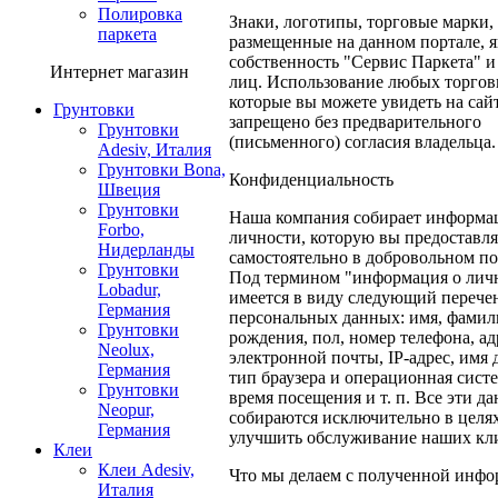
Полировка
Знаки, логотипы, торговые марки,
паркета
размещенные на данном портале, 
собственность "Сервис Паркета" и
Интернет магазин
лиц. Использование любых торгов
которые вы можете увидеть на сай
Грунтовки
запрещено без предварительного
Грунтовки
(письменного) согласия владельца.
Adesiv, Италия
Грунтовки Bona,
Конфиденциальность
Швеция
Грунтовки
Наша компания собирает информа
Forbo,
личности, которую вы предоставля
Нидерланды
самостоятельно в добровольном по
Грунтовки
Под термином "информация о лич
Lobadur,
имеется в виду следующий перече
Германия
персональных данных: имя, фамили
Грунтовки
рождения, пол, номер телефона, ад
Neolux,
электронной почты, IP-адрес, имя 
Германия
тип браузера и операционная систе
Грунтовки
время посещения и т. п. Все эти д
Neopur,
собираются исключительно в целя
Германия
улучшить обслуживание наших кл
Клеи
Клеи Adesiv,
Что мы делаем с полученной инф
Италия