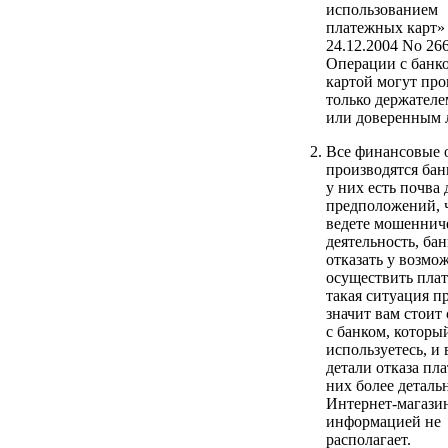
использованием
платежных карт»
24.12.2004 No 26
Операции с банк
картой могут про
только держателе
или доверенным 
Все финансовые 
производятся бан
у них есть почва 
предположений, 
ведете мошеннич
деятельность, ба
отказать у возмо
осуществить плат
такая ситуация п
значит вам стоит 
с банком, которы
используетесь, и
детали отказа пла
них более деталь
Интернет-магази
информацией не
располагает.