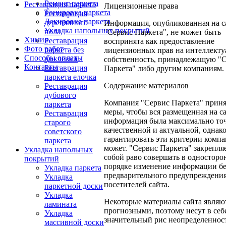
Ремонт паркета
Реставрация паркета
Лицензионные права
Тонировка паркета
Реставрация
Лакировка паркета
деревянного
Информация, опубликованная на с
Укладка напольных покрытий
пола
"Сервис Паркета", не может быть
Химия
Реставрация
воспринята как предоставление
Фото работ
паркета без
лицензионных прав на интеллект
Способы оплаты
циклевки
собственность, принадлежащую "
Контакты
Реставрация
Паркета" либо другим компаниям.
паркета елочка
Содержание материалов
Реставрация
дубового
Компания "Сервис Паркета" приня
паркета
меры, чтобы вся размещенная на с
Реставрация
информация была максимально то
старого
качественной и актуальной, однак
советского
гарантировать эти критерии компа
паркета
может. "Сервис Паркета" закрепляе
Укладка напольных
собой раво совершать в односторо
покрытий
порядке изменение информации бе
Укладка паркета
предварительного предупреждени
Укладка
посетителей сайта.
паркетной доски
Укладка
Некоторые материалы сайта являю
ламината
прогнозными, поэтому несут в себ
Укладка
значительный рис неопределеннос
массивной доски