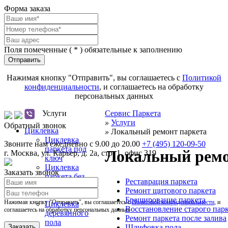
Форма заказа
Поля помеченные (
*
) обязательные к заполнению
Отправить
Нажимая кнопку "Отправить", вы соглашаетесь с
Политикой
конфиденциальности
, и соглашаетесь на обработку
персональных данных
Услуги
Сервис Паркета
»
Услуги
Обратный звонок
Циклевка
»
Локальный ремонт паркета
Циклевка
Звоните нам ежедневно с 9.00 до 20.00
+7 (495) 120-09-50
паркета под
Локальный ремо
г.
Москва
,
ул. Карьер, д. 2а, стр. 1, офис 319
ключ
Циклевка
Заказать звонок
паркета без
Реставрация паркета
пыли и выноса
Ремонт щитового паркета
мебели
Браширование паркета
Нажимая кнопку "Отправить", вы соглашаетесь с
Политикой конфиденциальности
, и
Циклевка
Восстановление старого пар
соглашаетесь на обработку персональных данных
деревянного
Ремонт паркета после залива
пола
Шлифовка пола