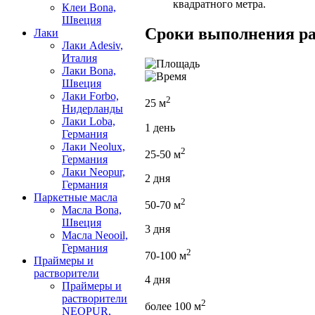
квадратного метра.
Клеи Bona,
Швеция
Сроки выполнения ра
Лаки
Лаки Adesiv,
Италия
Лаки Bona,
Швеция
Лаки Forbo,
2
25 м
Нидерланды
Лаки Loba,
1 день
Германия
Лаки Neolux,
2
25-50 м
Германия
Лаки Neopur,
2 дня
Германия
Паркетные масла
2
50-70 м
Масла Bona,
Швеция
3 дня
Масла Neooil,
Германия
2
70-100 м
Праймеры и
растворители
4 дня
Праймеры и
растворители
2
более 100 м
NEOPUR,