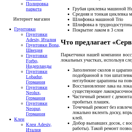
Полировка
Грубая циклевка машиной H
паркета
Средняя и тонкая циклевка
Интернет магазин
Шлифовка машиной Trio
Шлифовка в труднодоступны
Грунтовки
Покрытие лаком в 3 слоя
Грунтовки
Adesiv, Италия
Что предлагает «Сер
Грунтовки Bona,
Швеция
Паркетчики нашей компании восс
Грунтовки
локальных участках, используя сл
Forbo,
Нидерланды
Заполнение сколов и царапи
Грунтовки
подобранной в тон шпатлевк
Lobadur,
неглубокие царапины на пов
Германия
Восстановление лака на лока
Грунтовки
существующее лакокрасочно
Neolux,
Частичный ремонт с демонт
Германия
пробитых плашек.
Грунтовки
Точечный ремонт без извлеч
Neopur,
локально вклеить доску, вп
Германия
клей.
Клеи
Добор выпавших досок, с вос
Клеи Adesiv,
работы). Такой ремонт позво
Италия