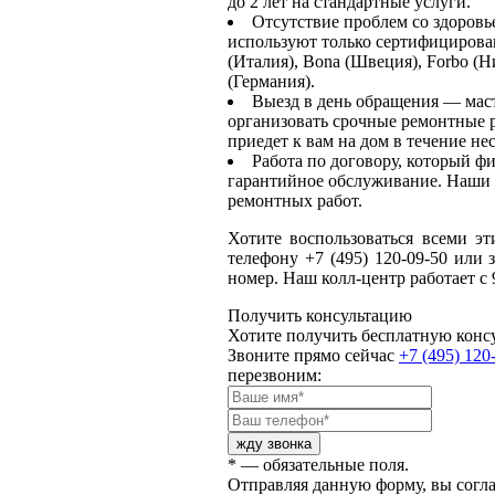
до 2 лет на стандартные услуги.
Отсутствие проблем со здоровь
используют только сертифицирова
(Италия), Bona (Швеция), Forbo (Н
(Германия).
Выезд в день обращения — мас
организовать срочные ремонтные 
приедет к вам на дом в течение не
Работа по договору, который фи
гарантийное обслуживание. Наши 
ремонтных работ.
Хотите воспользоваться всеми э
телефону +7 (495) 120-09-50 или
номер. Наш колл-центр работает с 
Получить консультацию
Хотите получить бесплатную конс
Звоните прямо сейчас
+7 (495) 120
перезвоним:
* — обязательные поля.
Отправляя данную форму, вы согл