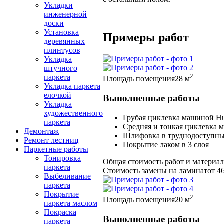
Укладки
инженерной
доски
Установка
Примеры работ
деревянных
плинтусов
Укладка
штучного
2
паркета
Площадь помещения
28 м
Укладка паркета
елочкой
Выполненные работы
Укладка
художественного
Грубая циклевка машиной H
паркета
Средняя и тонкая циклевка
Демонтаж
Шлифовка в труднодоступны
Ремонт лестниц
Покрытие лаком в 3 слоя
Паркетные работы
Тонировка
Общая стоимость работ и материа
паркета
Стоимость замены на ламинат
от 4
Выбеливание
паркета
Покрытие
2
Площадь помещения
20 м
паркета маслом
Покраска
Выполненные работы
паркета