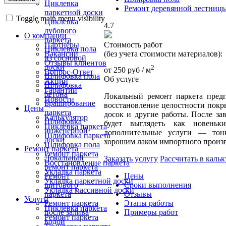
Циклевка
Ремонт деревянной лестниц
паркетной доски
Toggle main menu visibility
Циклевка
4.7
дубового
О компании
паркета
Стоимость работ
Партнёры
Циклевка пола
(без учета стоимости материалов):
Вакансии
из сосновой
Отзывы клиентов
доски
2
от
250 руб
/ м
Вопрос-Ответ
Шлифовка пола
Об услуге
Акции
Шлифовка
Гарантии
бетона
Локальный ремонт паркета предп
Новости
Браширование
восстановление целостности покр
Цены
паркета
досок и другие работы. После за
Калькулятор
Шлифовка
будет выглядеть как новеньк
Циклевка паркета
инженерной
дополнительные услуги — тон
Шлифовка паркета
доски
хорошим лаком импортного произв
Шлифовка пола
Ремонт паркета
Ремонт паркета
Локальный
Заказать услугу
Рассчитать в кальк
Восстановление паркета
ремонт паркета
Укладка паркета
Ремонт
Цены
Укладка паркетной доски
щитового
Сроки выполнения
Укладка массивной доски
паркета
Отзывы
Услуги
Ремонт паркета
Этапы работы
Циклевка паркета
после залива
Примеры работ
Ремонт паркета
водой