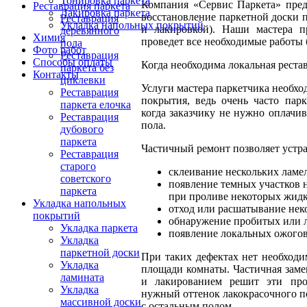
Тонировка паркета
Компания «Сервис Паркета» пред
Реставрация паркета
Лакировка паркета
восстановление паркетной доски 
Реставрация
Укладка напольных покрытий
и лакировкой). Наши мастера 
деревянного
Химия
проведет все необходимые работы 
пола
Фото работ
Реставрация
Способы оплаты
Когда необходима локальная реста
паркета без
Контакты
циклевки
Услуги мастера паркетчика необхо
Реставрация
покрытия, ведь очень часто пар
паркета елочка
когда заказчику не нужно оплач
Реставрация
пола.
дубового
паркета
Частичный ремонт позволяет устр
Реставрация
старого
склеивание нескольких ламе
советского
появление темных участков н
паркета
при проливе некоторых жидк
Укладка напольных
отход или расшатывание нек
покрытий
обнаружение пробитых или 
Укладка паркета
появление локальных ожогов
Укладка
паркетной доски
При таких дефектах нет необходи
Укладка
площади комнаты. Частичная зам
ламината
и лакированием решит эти про
Укладка
нужный оттенок лакокрасочного п
массивной доски
с остальным полом.