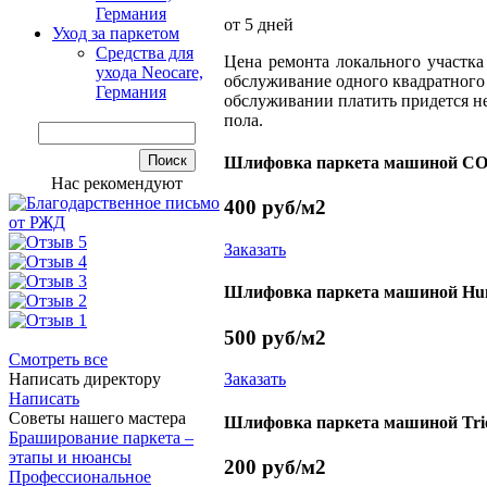
Германия
от 5 дней
Уход за паркетом
Средства для
Цена ремонта локального участка
ухода Neocare,
обслуживание одного квадратного
Германия
обслуживании платить придется не
пола.
Шлифовка паркета машиной СО-
Нас рекомендуют
400
руб/м2
Заказать
Шлифовка паркета машиной Hum
500
руб/м2
Смотреть все
Написать директору
Заказать
Написать
Советы нашего мастера
Шлифовка паркета машиной Trio
Браширование паркета –
этапы и нюансы
200
руб/м2
Профессиональное