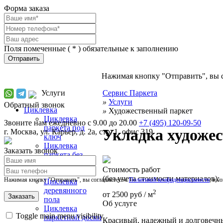
Форма заказа
Поля помеченные (
*
) обязательные к заполнению
Отправить
Нажимая кнопку "Отправить", вы 
Услуги
Сервис Паркета
»
Услуги
Обратный звонок
Циклевка
»
Художественный паркет
Циклевка
Звоните нам ежедневно с 9.00 до 20.00
+7 (495) 120-09-50
паркета под
Укладка художес
г.
Москва
,
ул. Карьер, д. 2а, стр. 1, офис 319
ключ
Циклевка
Заказать звонок
паркета без
пыли и выноса
Стоимость работ
мебели
(без учета стоимости материалов):
Нажимая кнопку "Отправить", вы соглашаетесь с
Политикой конфиденциальности
, и с
Циклевка
деревянного
2
от
2500 руб
/ м
пола
Об услуге
Циклевка
Toggle main menu visibility
паркетной доски
Красивый, надежный и долговечны