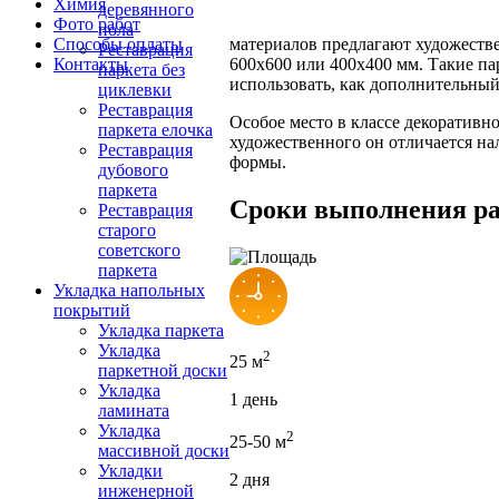
Химия
деревянного
Фото работ
пола
Способы оплаты
материалов предлагают художеств
Реставрация
Контакты
600х600 или 400х400 мм. Такие па
паркета без
использовать, как дополнительный
циклевки
Реставрация
Особое место в классе декоративн
паркета елочка
художественного он отличается н
Реставрация
формы.
дубового
паркета
Сроки выполнения ра
Реставрация
старого
советского
паркета
Укладка напольных
покрытий
Укладка паркета
Укладка
2
25 м
паркетной доски
Укладка
1 день
ламината
Укладка
2
25-50 м
массивной доски
Укладки
2 дня
инженерной