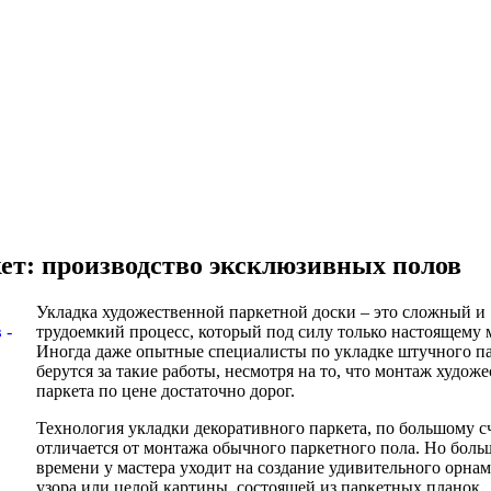
ет: производство эксклюзивных полов
Укладка художественной паркетной доски – это сложный и
трудоемкий процесс, который под силу только настоящему м
Иногда даже опытные специалисты по укладке штучного па
берутся за такие работы, несмотря на то, что монтаж худож
паркета по цене достаточно дорог.
Технология укладки декоративного паркета, по большому сч
отличается от монтажа обычного паркетного пола. Но боль
времени у мастера уходит на создание удивительного орнам
узора или целой картины, состоящей из паркетных планок