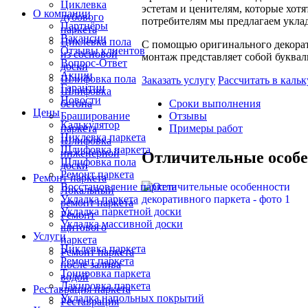
Циклевка
эстетам и ценителям, которые хотя
О компании
дубового
потребителям мы предлагаем уклад
Партнёры
паркета
Вакансии
Циклевка пола
С помощью оригинального декорати
Отзывы клиентов
из сосновой
монтаж представляет собой буквал
Вопрос-Ответ
доски
Акции
Шлифовка пола
Заказать услугу
Рассчитать в кальк
Гарантии
Шлифовка
Новости
бетона
Сроки выполнения
Цены
Браширование
Отзывы
Калькулятор
паркета
Примеры работ
Циклевка паркета
Шлифовка
Шлифовка паркета
инженерной
Отличительные особе
Шлифовка пола
доски
Ремонт паркета
Ремонт паркета
Восстановление паркета
Локальный
Укладка паркета
ремонт паркета
Укладка паркетной доски
Ремонт
Укладка массивной доски
щитового
Услуги
паркета
Циклевка паркета
Ремонт паркета
Ремонт паркета
после залива
Тонировка паркета
водой
Лакировка паркета
Реставрация паркета
Укладка напольных покрытий
Реставрация