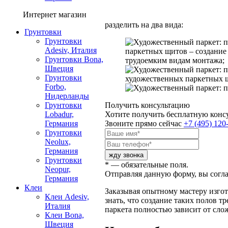
Интернет магазин
разделить на два вида:
Грунтовки
Грунтовки
Adesiv, Италия
паркетных щитов – создание
Грунтовки Bona,
трудоемким видам монтажа;
Швеция
Грунтовки
художественных паркетных 
Forbo,
Нидерланды
Грунтовки
Получить консультацию
Lobadur,
Хотите получить бесплатную конс
Германия
Звоните прямо сейчас
+7 (495) 120
Грунтовки
Neolux,
Германия
Грунтовки
* — обязательные поля.
Neopur,
Отправляя данную форму, вы согл
Германия
Клеи
Заказывая опытному мастеру изгот
Клеи Adesiv,
знать, что создание таких полов т
Италия
паркета полностью зависит от сло
Клеи Bona,
Швеция