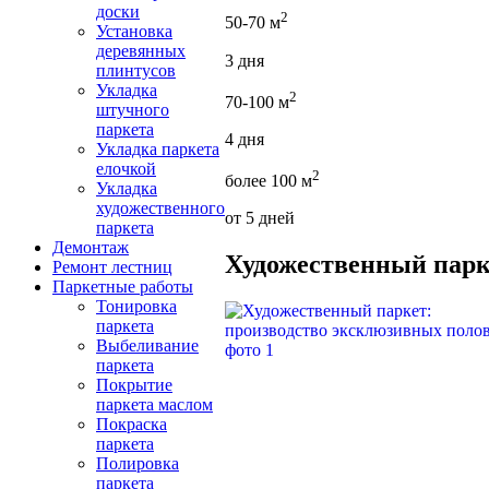
доски
2
50-70 м
Установка
деревянных
3 дня
плинтусов
Укладка
2
70-100 м
штучного
паркета
4 дня
Укладка паркета
елочкой
2
более 100 м
Укладка
художественного
от 5 дней
паркета
Демонтаж
Художественный парк
Ремонт лестниц
Паркетные работы
Тонировка
паркета
Выбеливание
паркета
Покрытие
паркета маслом
Покраска
паркета
Полировка
паркета