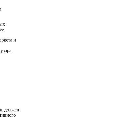
о
ных
ее
аркета и
узора.
ль должен
ативного