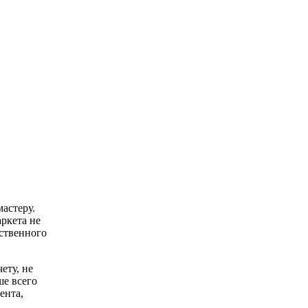
астеру.
ркета не
ественного
ету, не
ше всего
ента,
.