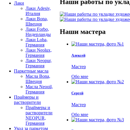
Наши работы по уклад
Лаки
Лаки Adesiv,
Италия
Лаки Bona,
Швеция
Лаки Forbo,
Наши мастера
Нидерланды
Лаки Loba,
Германия
Лаки Neolux,
Германия
Алексей
Лаки Neopur,
Германия
Мастер
Паркетные масла
Масла Bona,
Обо мне
Швеция
Масла Neooil,
Германия
Сергей
Праймеры и
растворители
Мастер
Праймеры и
растворители
Обо мне
NEOPUR,
Германия
Уход за паркетом