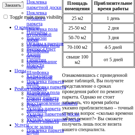
Циклевка
Площадь
Приблизительное
паркетной доски
помещения
время работы
Циклевка
Toggle main menu visibility
25 м2
1 день
дубового
паркета
О компании
25-50 м2
2 дня
Циклевка пола
Партнёры
из сосновой
50-70 м2
3 дня
Вакансии
доски
Отзывы клиентов
Шлифовка пола
70-100 м2
4-5 дней
Вопрос-Ответ
Шлифовка
Акции
бетона
свыше 100
от 5 дней
Гарантии
Браширование
м2
Новости
паркета
Цены
Шлифовка
Ознакомившись с приведенной
Калькулятор
инженерной
выше таблицей, Вы получите
Циклевка паркета
доски
представление о сроках
Шлифовка паркета
Ремонт паркета
проведения работ по ремонту
Шлифовка пола
Локальный
паркета. Однако не стоит
Ремонт паркета
ремонт паркета
забывать, что время работы
Восстановление паркета
Ремонт
указано приблизительно – точный
Укладка паркета
щитового
ответ на вопрос «сколько времени
Укладка паркетной доски
паркета
займет ремонт?» Вы сможете
Укладка массивной доски
Ремонт паркета
получить лишь после визита
Услуги
после залива
нашего специалиста.
Циклевка паркета
водой