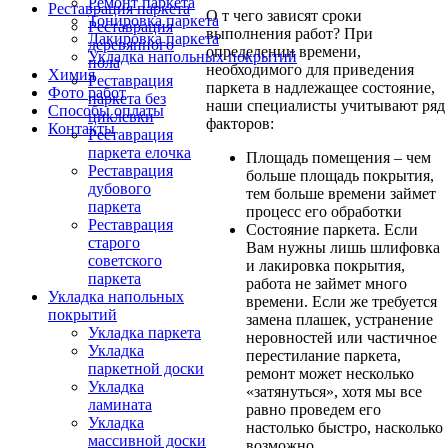
Ремонт паркета
Реставрация паркета
О т чего зависят сроки
Тонировка паркета
Реставрация
выполнения работ? При
Лакировка паркета
деревянного
определении времени,
Укладка напольных покрытий
пола
необходимого для приведения
Химия
Реставрация
паркета в надлежащее состояние,
Фото работ
паркета без
наши специалисты учитывают ряд
Способы оплаты
циклевки
факторов:
Контакты
Реставрация
паркета елочка
Площадь помещения – чем
Реставрация
больше площадь покрытия,
дубового
тем больше времени займет
паркета
процесс его обработки
Реставрация
Состояние паркета. Если
старого
Вам нужны лишь шлифовка
советского
и лакировка покрытия,
паркета
работа не займет много
Укладка напольных
времени. Если же требуется
покрытий
замена плашек, устранение
Укладка паркета
неровностей или частичное
Укладка
перестилание паркета,
паркетной доски
ремонт может несколько
Укладка
«затянуться», хотя мы все
ламината
равно проведем его
Укладка
настолько быстро, насколько
массивной доски
возможно