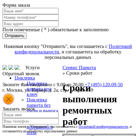
Форма заказа
Поля помеченные (
*
) обязательные к заполнению
Отправить
Нажимая кнопку "Отправить", вы соглашаетесь с
Политикой
конфиденциальности
, и соглашаетесь на обработку
персональных данных
Услуги
Сервис Паркета
»
Сроки работ
Обратный звонок
Циклевка
Циклевка
Звоните нам ежедневно с 9.00 до 20.00
+7 (495) 120-09-50
Сроки
паркета под
г.
Москва
,
ул. Карьер, д. 2а, стр. 1, офис 319
ключ
выполнения
Циклевка
паркета без
ремонтных
Заказать звонок
пыли и выноса
мебели
работ
Циклевка
Нажимая кнопку "Отправить", вы соглашаетесь с
деревянного
Политикой конфиденциальности
, и
соглашаетесь на обработку персональных данных
пола