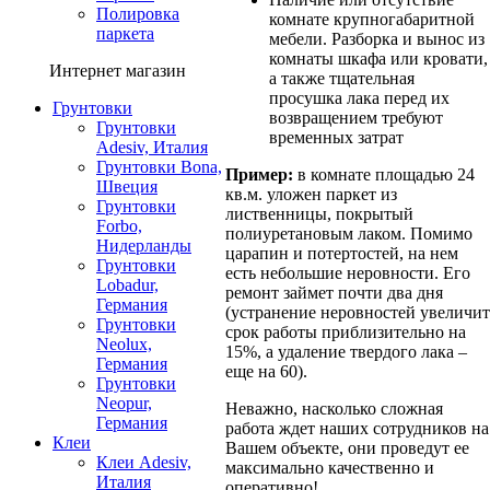
Полировка
комнате крупногабаритной
паркета
мебели. Разборка и вынос из
комнаты шкафа или кровати,
Интернет магазин
а также тщательная
просушка лака перед их
Грунтовки
возвращением требуют
Грунтовки
временных затрат
Adesiv, Италия
Грунтовки Bona,
Пример:
в комнате площадью 24
Швеция
кв.м. уложен паркет из
Грунтовки
лиственницы, покрытый
Forbo,
полиуретановым лаком. Помимо
Нидерланды
царапин и потертостей, на нем
Грунтовки
есть небольшие неровности. Его
Lobadur,
ремонт займет почти два дня
Германия
(устранение неровностей увеличит
Грунтовки
срок работы приблизительно на
Neolux,
15%, а удаление твердого лака –
Германия
еще на 60).
Грунтовки
Neopur,
Неважно, насколько сложная
Германия
работа ждет наших сотрудников на
Клеи
Вашем объекте, они проведут ее
Клеи Adesiv,
максимально качественно и
Италия
оперативно!