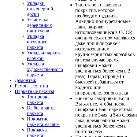
Укладки
Тип старого лакового
инженерной
покрытия, которое
доски
необходимо удалить.
Установка
Алкидно-полиуретановые
деревянных
лаки, широко
плинтусов
использовавшиеся в СССР,
Укладка
очень «неохотно» удаляются
штучного
даже при шлифовке с
паркета
использованием
Укладка паркета
крупнозернистых абразивов
елочкой
(в этом случае время
Укладка
шлифовки может
художественного
увеличиться более чем в 2
паркета
раза). Гораздо проще (и
Демонтаж
быстрее) избавиться от
Ремонт лестниц
водного или
Паркетные работы
нитроцеллюлозного лака
Тонировка
Нюансы лакировки. Если
паркета
Вы хотите, чтобы после
Выбеливание
шлифовки Ваш паркет был
паркета
покрыт не 3-мя, а 5-ю слоями
Покрытие
лака, время работы может
паркета маслом
увеличиться более чем в
Покраска
полтора раза
паркета
Наличие или отсутствие