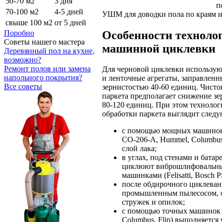
50-70 м2
3 дня
п
70-100 м2
4-5 дней
УШМ для доводки пола по краям и 
свыше 100 м2
от 5 дней
Особенности техноло
Поробно
Советы нашего мастера
машинной циклевки
Деревянный пол на кухне,
возможно?
Ремонт полов или замена
Для черновой циклевки использую
напольного покрытия?
и ленточные агрегаты, заправленн
Все советы
зернистостью 40-60 единиц. Чисто
паркета предполагает снижение зе
80-120 единиц. При этом техноло
обработки паркета выглядит след
с помощью мощных машинок
СО-206-А, Hummel, Columbus
слой лака;
в углах, под стенами и батар
циклюют виброшлифовальн
машинками (Felisatti, Bosch P
после обдирочного циклеван
промышленным пылесосом, о
стружек и опилок;
с помощью точных машинок
Columbus, Flip) выполняется