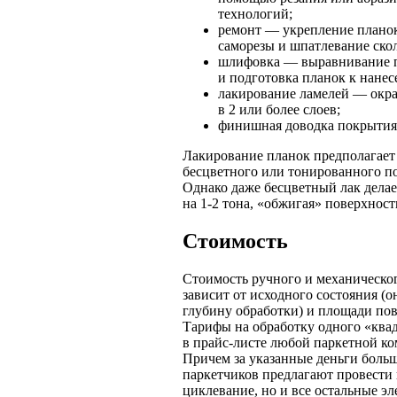
технологий;
ремонт — укрепление планок
саморезы и шпатлевание скол
шлифовка — выравнивание п
и подготовка планок к нанес
лакирование ламелей — окр
в 2 или более слоев;
финишная доводка покрытия
Лакирование планок предполагает
бесцветного или тонированного п
Однако даже бесцветный лак делае
на 1-2 тона, «обжигая» поверхност
Стоимость
Стоимость ручного и механическо
зависит от исходного состояния (о
глубину обработки) и площади пов
Тарифы на обработку одного «ква
в прайс-листе любой паркетной к
Причем за указанные деньги боль
паркетчиков предлагают провести 
циклевание, но и все остальные э