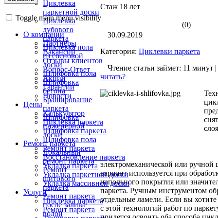
Циклевка
Стаж 18 лет
паркетной доски
Toggle main menu visibility
Циклевка
(0)
дубового
О компании
30.09.2019
паркета
Партнёры
Циклевка пола
Категория:
Циклевки паркета
Вакансии
из сосновой
Отзывы клиентов
доски
Чтение статьи займет: 11 минут 
Вопрос-Ответ
Шлифовка пола
читать?
Акции
Шлифовка
Гарантии
бетона
Тех
Новости
Браширование
цик
Цены
паркета
пре
Калькулятор
Шлифовка
сня
Циклевка паркета
инженерной
сло
Шлифовка паркета
доски
Шлифовка пола
Ремонт паркета
Ремонт паркета
Локальный
Восстановление паркета
ремонт паркета
электромеханической или ручной 
Укладка паркета
Ремонт
вариант используется при обработк
Укладка паркетной доски
щитового
напольного покрытия или значител
Укладка массивной доски
паркета
паркета. Ручным инструментом о
Услуги
Ремонт паркета
отдельные ламели. Если вы хотите
Циклевка паркета
после залива
с этой технологий работ по парке
Ремонт паркета
водой
придется освоить оба способа цик