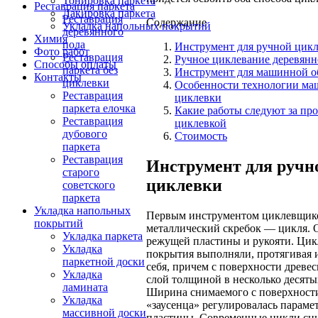
Тонировка паркета
Реставрация паркета
Лакировка паркета
Реставрация
Содержание
Укладка напольных покрытий
деревянного
Химия
пола
Инструмент для ручной цик
Фото работ
Реставрация
Ручное циклевание деревянн
Способы оплаты
паркета без
Инструмент для машинной о
Контакты
циклевки
Особенности технологии м
Реставрация
циклевки
паркета елочка
Какие работы следуют за пр
Реставрация
циклевкой
дубового
Стоимость
паркета
Реставрация
Инструмент для ручн
старого
циклевки
советского
паркета
Укладка напольных
Первым инструментом циклевщик
покрытий
металлический скребок — цикля. О
Укладка паркета
режущей пластины и рукояти. Цик
Укладка
покрытия выполняли, протягивая 
паркетной доски
себя, причем с поверхности древе
Укладка
слой толщиной в несколько десяты
ламината
Ширина снимаемого с поверхности
Укладка
«заусенца» регулировалась парам
массивной доски
пластины. Современные цикли сн