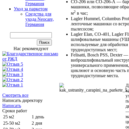
СО-206 или СО-206-А — ба
Германия
машинки, позволяющие обраб
Уход за паркетом
2
м
в час;
Средства для
Lagler Hummel, Columbus Pro
ухода Neocare,
ленточные машинки со встр
Германия
пылесосом;
Lagler Elan, СО-401, Lagler F
шлифовальные машины (УШ
используемые для обработки
Нас рекомендуют
труднодоступных мест;
Felisatti, Bosch PSS, Dexter —
виброшлифовальный инстру
универсального применения
циклюют и основную часть п
труднодоступные места.
Д
к
Смотреть все
у
Написать директору
п
Написать
д
Сроки работ
—
м
25 м2
1 день
ц
25-50 м2
2 дня
о