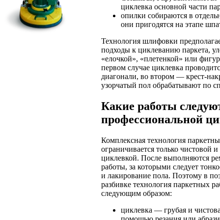
циклевка основной части пар
опилки собираются в отдель
они пригодятся на этапе шпа
Технология шлифовки предполагае
подходы к циклеванию паркета, у
«елочкой», «плетенкой» или фигур
первом случае циклевка проводитс
диагонали, во втором — крест-накр
узорчатый пол обрабатывают по с
Какие работы следуют
профессиональной ц
Комплексная технология паркетны
ограничивается только чистовой и
циклевкой. После выполняются р
работы, за которыми следует тонк
и лакирование пола. Поэтому в по
разбивке технология паркетных ра
следующим образом:
циклевка — грубая и чистова
помощью резания или абраз