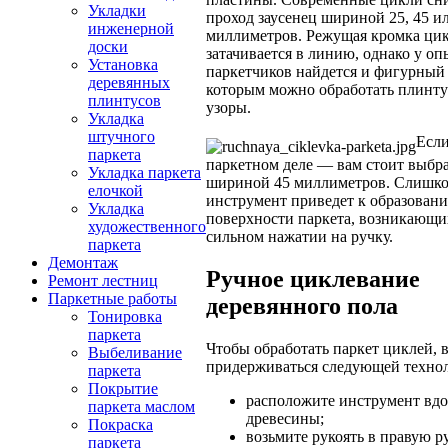
Укладки
проход заусенец шириной 25, 45 и
инженерной
миллиметров. Режущая кромка ци
доски
затачивается в линию, однако у о
Установка
паркетчиков найдется и фигурный
деревянных
которым можно обработать плинту
плинтусов
узоры.
Укладка
штучного
Если
паркета
паркетном деле — вам стоит выбр
Укладка паркета
шириной 45 миллиметров. Слишко
елочкой
инструмент приведет к образован
Укладка
поверхности паркета, возникающ
художественного
сильном нажатии на ручку.
паркета
Демонтаж
Ручное циклевание
Ремонт лестниц
Паркетные работы
деревянного пола
Тонировка
паркета
Чтобы обработать паркет циклей, 
Выбеливание
придерживаться следующей техно
паркета
Покрытие
расположите инструмент вдо
паркета маслом
древесины;
Покраска
возьмите рукоять в правую ру
паркета