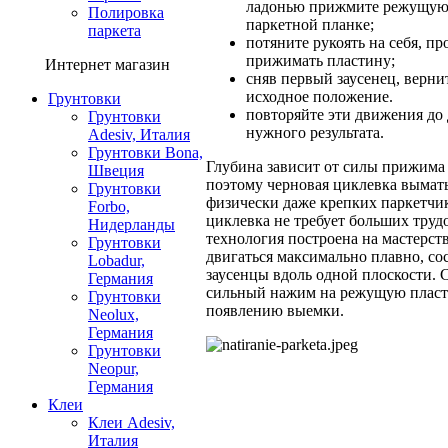
ладонью прижмите режущую
Полировка
паркетной планке;
паркета
потяните рукоять на себя, п
прижимать пластину;
Интернет магазин
сняв первый заусенец, верни
исходное положение.
Грунтовки
повторяйте эти движения до
Грунтовки
нужного результата.
Adesiv, Италия
Грунтовки Bona,
Глубина зависит от силы прижима
Швеция
поэтому черновая циклевка вымат
Грунтовки
физически даже крепких паркетчик
Forbo,
циклевка не требует больших трудо
Нидерланды
технология построена на мастерст
Грунтовки
двигаться максимально плавно, со
Lobadur,
заусенцы вдоль одной плоскости.
Германия
сильный нажим на режущую пласт
Грунтовки
появлению выемки.
Neolux,
Германия
Грунтовки
Neopur,
Германия
Клеи
Клеи Adesiv,
Италия