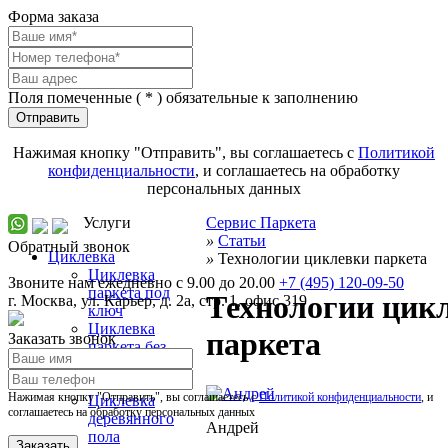
Форма заказа
Поля помеченные (
*
) обязательные к заполнению
Отправить
Нажимая кнопку "Отправить", вы соглашаетесь с
Политикой
конфиденциальности
, и соглашаетесь на обработку
персональных данных
Услуги
Сервис Паркета
»
Статьи
Обратный звонок
Циклевка
»
Технологии циклевки паркета
Циклевка
Звоните нам ежедневно с 9.00 до 20.00
+7 (495) 120-09-50
паркета под
Технологии цик
г.
Москва
,
ул. Карьер, д. 2а, стр. 1, офис 319
ключ
Циклевка
паркета
Заказать звонок
паркета без
пыли и выноса
мебели
Нажимая кнопку "Отправить", вы соглашаетесь с
Политикой конфиденциальности
, и
Циклевка
соглашаетесь на обработку персональных данных
деревянного
Андрей
пола