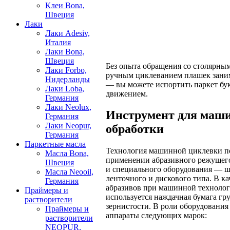
Клеи Bona,
Швеция
Лаки
Лаки Adesiv,
Италия
Лаки Bona,
Швеция
Без опыта обращения со столярны
Лаки Forbo,
ручным циклеванием плашек заним
Нидерланды
— вы можете испортить паркет бу
Лаки Loba,
движением.
Германия
Лаки Neolux,
Инструмент для маш
Германия
Лаки Neopur,
обработки
Германия
Паркетные масла
Технология машинной циклевки п
Масла Bona,
применении абразивного режущег
Швеция
и специального оборудования —
Масла Neooil,
ленточного и дискового типа. В ка
Германия
абразивов при машинной техноло
Праймеры и
используется наждачная бумага гр
растворители
зернистости. В роли оборудовани
Праймеры и
аппараты следующих марок:
растворители
NEOPUR,