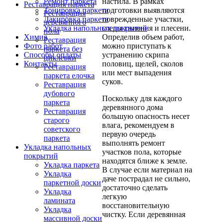
настила. В рамках
Ремонт паркета
Реставрация паркета
подготовки выявляются
Тонировка паркета
Реставрация
поврежденные участки,
Лакировка паркета
деревянного
следы гниения и плесени.
Укладка напольных покрытий
пола
Определив объем работ,
Химия
Реставрация
можно приступать к
Фото работ
паркета без
устранению скрипа
Способы оплаты
циклевки
половиц, щелей, сколов
Контакты
Реставрация
или мест выпадения
паркета елочка
суков.
Реставрация
дубового
Поскольку для каждого
паркета
деревянного дома
Реставрация
большую опасность несет
старого
влага, рекомендуем в
советского
первую очередь
паркета
выполнять ремонт
Укладка напольных
участков пола, которые
покрытий
находятся ближе к земле.
Укладка паркета
В случае если материал на
Укладка
даче пострадал не сильно,
паркетной доски
достаточно сделать
Укладка
легкую
ламината
восстановительную
Укладка
чистку. Если деревянная
массивной доски