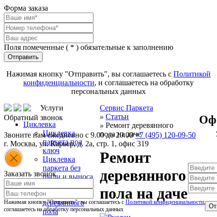
Форма заказа
Поля помеченные (
*
) обязательные к заполнению
Отправить
Нажимая кнопку "Отправить", вы соглашаетесь с
Политикой
конфиденциальности
, и соглашаетесь на обработку
персональных данных
Услуги
Сервис Паркета
»
Статьи
Оф
Обратный звонок
Циклевка
»
Ремонт деревянного
Циклевка
пола на даче
Звоните нам ежедневно с 9.00 до 20.00
+7 (495) 120-09-50
паркета под
г.
Москва
,
ул. Карьер, д. 2а, стр. 1, офис 319
ключ
Ремонт
Циклевка
паркета без
деревянного
Заказать звонок
пыли и выноса
мебели
пола на даче
Циклевка
Нажимая кнопку "Отправить", вы соглашаетесь с
деревянного
Политикой конфиденциальности
, и
От
соглашаетесь на обработку персональных данных
пола