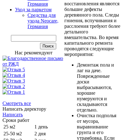
восстановления являются
Германия
большие дефекты
Уход за паркетом
деревянного пола. Следы
Средства для
гниения, вспучивания и
ухода Neocare,
расслоения требуют более
Германия
детального
вмешательства. Во время
капитального ремонта
проводятся следующие
Нас рекомендуют
мероприятия:
Демонтаж пола и
лаг на даче.
Поврежденные
доски
выбрасываются,
хорошие
нумеруются и
Смотреть все
складываются
Написать директору
отдельно.
Написать
Очистка подполья
Сроки работ
от мусора,
25 м2
1 день
выравнивание
грунта и его
25-50 м2
2 дня
утрамбовка. Если