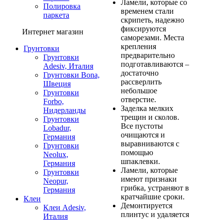
Ламели, которые со
Полировка
временем стали
паркета
скрипеть, надежно
фиксируются
Интернет магазин
саморезами. Места
крепления
Грунтовки
предварительно
Грунтовки
подготавливаются –
Adesiv, Италия
достаточно
Грунтовки Bona,
рассверлить
Швеция
небольшое
Грунтовки
отверстие.
Forbo,
Заделка мелких
Нидерланды
трещин и сколов.
Грунтовки
Все пустоты
Lobadur,
очищаются и
Германия
выравниваются с
Грунтовки
помощью
Neolux,
шпаклевки.
Германия
Ламели, которые
Грунтовки
имеют признаки
Neopur,
грибка, устраняют в
Германия
кратчайшие сроки.
Клеи
Демонтируется
Клеи Adesiv,
плинтус и удаляется
Италия