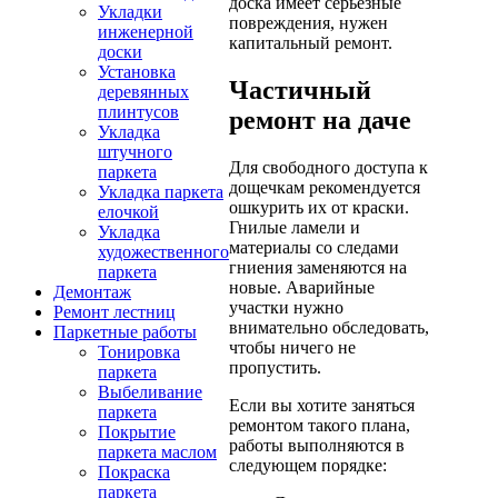
доска имеет серьезные
Укладки
повреждения, нужен
инженерной
капитальный ремонт.
доски
Установка
Частичный
деревянных
плинтусов
ремонт на даче
Укладка
штучного
Для свободного доступа к
паркета
дощечкам рекомендуется
Укладка паркета
ошкурить их от краски.
елочкой
Гнилые ламели и
Укладка
материалы со следами
художественного
гниения заменяются на
паркета
новые. Аварийные
Демонтаж
участки нужно
Ремонт лестниц
внимательно обследовать,
Паркетные работы
чтобы ничего не
Тонировка
пропустить.
паркета
Выбеливание
Если вы хотите заняться
паркета
ремонтом такого плана,
Покрытие
работы выполняются в
паркета маслом
следующем порядке:
Покраска
паркета