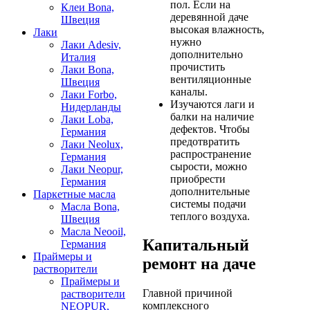
пол. Если на
Клеи Bona,
деревянной даче
Швеция
высокая влажность,
Лаки
нужно
Лаки Adesiv,
дополнительно
Италия
прочистить
Лаки Bona,
вентиляционные
Швеция
каналы.
Лаки Forbo,
Изучаются лаги и
Нидерланды
балки на наличие
Лаки Loba,
дефектов. Чтобы
Германия
предотвратить
Лаки Neolux,
распространение
Германия
сырости, можно
Лаки Neopur,
приобрести
Германия
дополнительные
Паркетные масла
системы подачи
Масла Bona,
теплого воздуха.
Швеция
Масла Neooil,
Капитальный
Германия
Праймеры и
ремонт на даче
растворители
Праймеры и
Главной причиной
растворители
комплексного
NEOPUR,