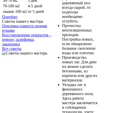
50-70 м2
3 дня
деревянный пол
70-100 м2
4-5 дней
всегда сырой, то
свыше 100 м2
от 5 дней
подполье
необходимо
Поробно
углубить.
Советы нашего мастера
Прочистка
Циклевка паркета своими
вентиляционных
руками
проходов.
Восстановление покрытия –
Постройка новых,
ремонт, шлифовка,
если обнаружено
лакировка
большое скопление
Все советы
воды или плесени.
Производство
новых лаг. Для дачи
их можно сделать
бетонными, из
кирпича или других
материалов.
Укладка лаг и
финишного
деревянного пола.
Здесь работа
мастера заключается
в соблюдении
технологии, учете