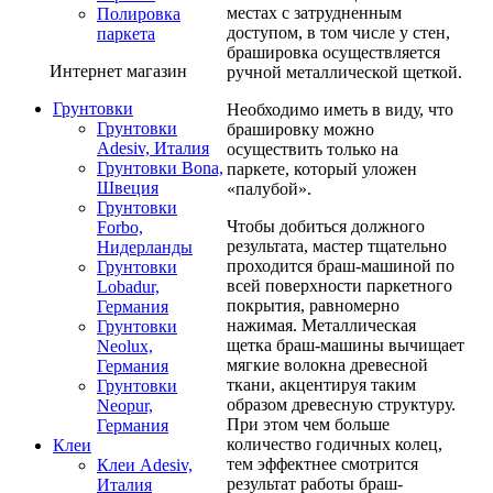
местах с затрудненным
Полировка
доступом, в том числе у стен,
паркета
брашировка осуществляется
Интернет магазин
ручной металлической щеткой.
Грунтовки
Необходимо иметь в виду, что
Грунтовки
брашировку можно
Adesiv, Италия
осуществить только на
Грунтовки Bona,
паркете, который уложен
Швеция
«палубой».
Грунтовки
Чтобы добиться должного
Forbo,
результата, мастер тщательно
Нидерланды
проходится браш-машиной по
Грунтовки
всей поверхности паркетного
Lobadur,
покрытия, равномерно
Германия
нажимая. Металлическая
Грунтовки
щетка браш-машины вычищает
Neolux,
мягкие волокна древесной
Германия
ткани, акцентируя таким
Грунтовки
образом древесную структуру.
Neopur,
При этом чем больше
Германия
количество годичных колец,
Клеи
тем эффектнее смотрится
Клеи Adesiv,
результат работы браш-
Италия