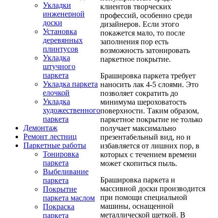
Укладки
клиентов творческих
инженерной
профессий, особенно среди
доски
дизайнеров. Если этого
Установка
покажется мало, то после
деревянных
заполнения пор есть
плинтусов
возможность затонировать
Укладка
паркетное покрытие.
штучного
паркета
Брашировка паркета требует
Укладка паркета
наносить лак 4-5 слоями. Это
елочкой
позволяет сократить до
Укладка
минимума шероховатость
художественного
поверхности. Таким образом,
паркета
паркетное покрытие не только
Демонтаж
получает максимально
Ремонт лестниц
презентабельный вид, но и
Паркетные работы
избавляется от лишних пор, в
Тонировка
которых с течением времени
паркета
может скопиться пыль.
Выбеливание
Брашировка паркета и
паркета
массивной доски производится
Покрытие
при помощи специальной
паркета маслом
машины, оснащенной
Покраска
металлической щеткой. В
паркета