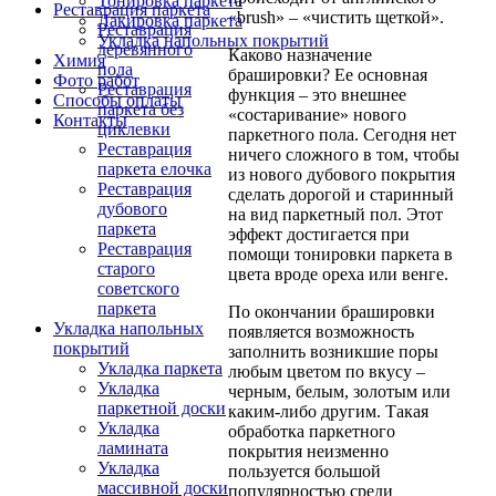
Тонировка паркета
Реставрация паркета
«brush» – «чистить щеткой».
Лакировка паркета
Реставрация
Укладка напольных покрытий
деревянного
Каково назначение
Химия
пола
брашировки? Ее основная
Фото работ
Реставрация
функция – это внешнее
Способы оплаты
паркета без
«состаривание» нового
Контакты
циклевки
паркетного пола. Сегодня нет
Реставрация
ничего сложного в том, чтобы
паркета елочка
из нового дубового покрытия
Реставрация
сделать дорогой и старинный
дубового
на вид паркетный пол. Этот
паркета
эффект достигается при
Реставрация
помощи тонировки паркета в
старого
цвета вроде ореха или венге.
советского
паркета
По окончании брашировки
Укладка напольных
появляется возможность
покрытий
заполнить возникшие поры
Укладка паркета
любым цветом по вкусу –
Укладка
черным, белым, золотым или
паркетной доски
каким-либо другим. Такая
Укладка
обработка паркетного
ламината
покрытия неизменно
Укладка
пользуется большой
массивной доски
популярностью среди