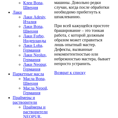
машины. Довольно редки
Клеи Bona,
случаи, когда после обработки
Швеция
необходимо прибегнуть к
Лаки
шпаклеванию.
Лаки Adesiv,
Италия
При всей кажущейся простоте
Лаки Bona,
браширование – это тонкая
Швеция
работа, с которой должным
Лаки Forbo,
образом может справиться
Нидерланды
лишь опытный мастер.
Лаки Loba,
Дефекты, вызванные
Германия
некомпетентностью или
Лаки Neolux,
небрежностью мастера, бывает
Германия
непросто устранить.
Лаки Neopur,
Германия
Возврат к списку
Паркетные масла
Масла Bona,
Швеция
Масла Neooil,
Германия
Праймеры и
растворители
Праймеры и
растворители
NEOPUR,