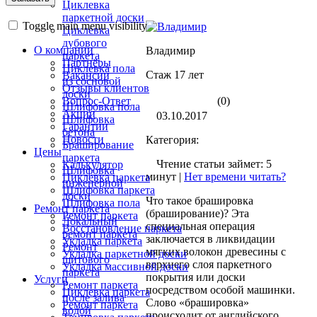
Циклевка
паркетной доски
Toggle main menu visibility
Циклевка
дубового
О компании
Владимир
паркета
Партнёры
Циклевка пола
Стаж 17 лет
Вакансии
из сосновой
Отзывы клиентов
доски
(0)
Вопрос-Ответ
Шлифовка пола
Акции
03.10.2017
Шлифовка
Гарантии
бетона
Новости
Категория:
Браширование
Цены
паркета
Чтение статьи займет: 5
Калькулятор
Шлифовка
минут |
Нет времени читать?
Циклевка паркета
инженерной
Шлифовка паркета
доски
Что такое брашировка
Шлифовка пола
Ремонт паркета
(браширование)? Эта
Ремонт паркета
Локальный
специальная операция
Восстановление паркета
ремонт паркета
заключается в ликвидации
Укладка паркета
Ремонт
мягких волокон древесины с
Укладка паркетной доски
щитового
верхнего слоя паркетного
Укладка массивной доски
паркета
покрытия или доски
Услуги
Ремонт паркета
посредством особой машинки.
Циклевка паркета
после залива
Слово «брашировка»
Ремонт паркета
водой
происходит от английского