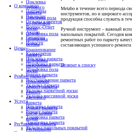
Циклевка
О компании
дубового
Metabo в течение всего периода с
Партнёры
паркета
инструментов, но и широкого ассо
Вакансии
Циклевка пола
продукция способна служить в теч
Отзывы клиентов
из сосновой
Вопрос-Ответ
доски
Ручной инструмент – важный вспо
Акции
Шлифовка пола
напольных покрытий. Сегодня комп
Гарантии
Шлифовка
ремонтных работ по паркету качес
Новости
бетона
составляющих успешного ремонта 
Цены
Браширование
Калькулятор
паркета
Циклевка паркета
Шлифовка
Шлифовка паркета
Возврат к списку
инженерной
Шлифовка пола
доски
Ремонт паркета
Ремонт паркета
Восстановление паркета
Локальный
Укладка паркета
ремонт паркета
Укладка паркетной доски
Ремонт
Укладка массивной доски
щитового
Услуги
паркета
Циклевка паркета
Ремонт паркета
Ремонт паркета
после залива
Тонировка паркета
водой
Лакировка паркета
Реставрация паркета
Укладка напольных покрытий
Реставрация