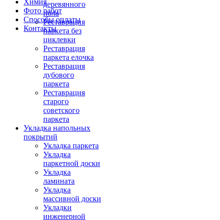
Химия
деревянного
Фото работ
пола
Способы оплаты
Реставрация
Контакты
паркета без
циклевки
Реставрация
паркета елочка
Реставрация
дубового
паркета
Реставрация
старого
советского
паркета
Укладка напольных
покрытий
Укладка паркета
Укладка
паркетной доски
Укладка
ламината
Укладка
массивной доски
Укладки
инженерной