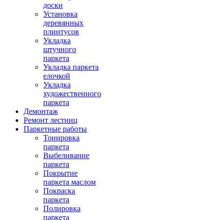
доски
Установка
деревянных
плинтусов
Укладка
штучного
паркета
Укладка паркета
елочкой
Укладка
художественного
паркета
Демонтаж
Ремонт лестниц
Паркетные работы
Тонировка
паркета
Выбеливание
паркета
Покрытие
паркета маслом
Покраска
паркета
Полировка
паркета