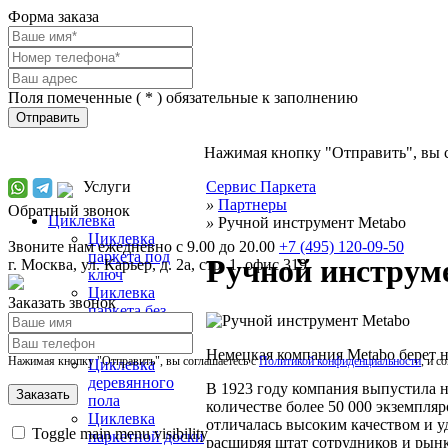
Форма заказа
Поля помеченные (
*
) обязательные к заполнению
Отправить
Нажимая кнопку "Отправить", вы 
Услуги
Сервис Паркета
»
Партнеры
Обратный звонок
Циклевка
»
Ручной инструмент Metabo
Циклевка
Звоните нам ежедневно с 9.00 до 20.00
+7 (495) 120-09-50
паркета под
Ручной инструм
г.
Москва
,
ул. Карьер, д. 2а, стр. 1, офис 319
ключ
Циклевка
Заказать звонок
паркета без
пыли и выноса
мебели
Немецкая компания Metabo берет н
Нажимая кнопку "Отправить", вы соглашаетесь с
Политикой конфиденциальности
, и с
Циклевка
деревянного
В 1923 году компания выпустила н
пола
количестве более 50 000 экземпля
Циклевка
отличалась высоким качеством и у
Toggle main menu visibility
паркетной доски
расширяя штат сотрудников и рынк