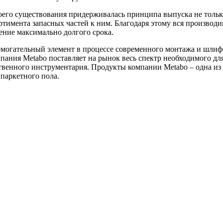
воего существования придерживалась принципа выпуска не тольк
ртимента запасных частей к ним. Благодаря этому вся производи
ение максимально долгого срока.
могательный элемент в процессе современного монтажа и шли
ания Metabo поставляет на рынок весь спектр необходимого дл
твенного инструментария. Продукты компании Metabo – одна из
паркетного пола.