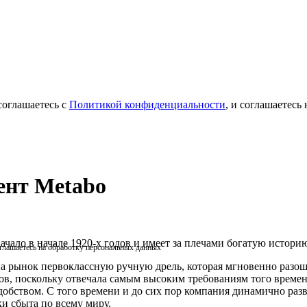
соглашаетесь с
Политикой конфиденциальности
, и соглашаетесь
ент Metabo
ачало в начале 1920-х годов и имеет за плечами богатую истори
оглашаетесь на обработку персональных данных
а рынок первоклассную ручную дрель, которая мгновенно разош
ров, поскольку отвечала самым высоким требованиям того времен
добством. С того времени и до сих пор компания динамично разв
и сбыта по всему миру.