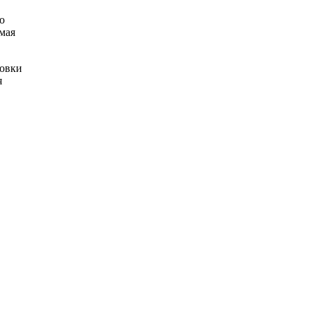
о
мая
фовки
я