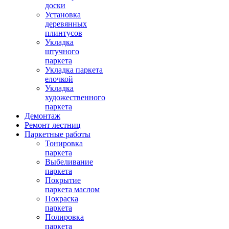
доски
Установка
деревянных
плинтусов
Укладка
штучного
паркета
Укладка паркета
елочкой
Укладка
художественного
паркета
Демонтаж
Ремонт лестниц
Паркетные работы
Тонировка
паркета
Выбеливание
паркета
Покрытие
паркета маслом
Покраска
паркета
Полировка
паркета