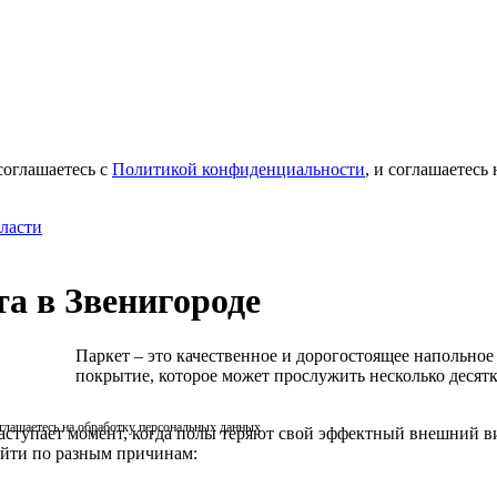
соглашаетесь с
Политикой конфиденциальности
, и соглашаетесь
ласти
а в Звенигороде
Паркет – это качественное и дорогостоящее напольное
покрытие, которое может прослужить несколько десятк
оглашаетесь на обработку персональных данных
аступает момент, когда полы теряют свой эффектный внешний в
йти по разным причинам: