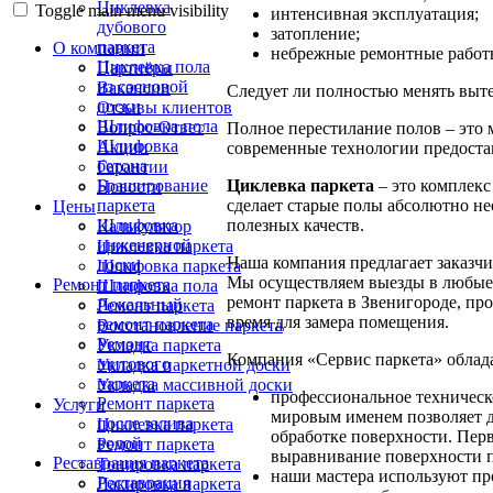
Циклевка
Toggle main menu visibility
интенсивная эксплуатация;
дубового
затопление;
паркета
О компании
небрежные ремонтные работ
Циклевка пола
Партнёры
из сосновой
Вакансии
Следует ли полностью менять выт
доски
Отзывы клиентов
Шлифовка пола
Вопрос-Ответ
Полное перестилание полов – это
Шлифовка
Акции
современные технологии предоста
бетона
Гарантии
Циклевка паркета
– это комплек
Браширование
Новости
сделает старые полы абсолютно н
паркета
Цены
полезных качеств.
Шлифовка
Калькулятор
инженерной
Циклевка паркета
Наша компания предлагает заказч
доски
Шлифовка паркета
Мы осуществляем выезды в любые 
Ремонт паркета
Шлифовка пола
ремонт паркета в Звенигороде, пр
Локальный
Ремонт паркета
время для замера помещения.
ремонт паркета
Восстановление паркета
Ремонт
Укладка паркета
Компания «Сервис паркета» облад
щитового
Укладка паркетной доски
паркета
Укладка массивной доски
профессиональное техническ
Ремонт паркета
Услуги
мировым именем позволяет 
после залива
Циклевка паркета
обработке поверхности. Перв
водой
Ремонт паркета
выравнивание поверхности п
Реставрация паркета
Тонировка паркета
наши мастера используют пр
Реставрация
Лакировка паркета