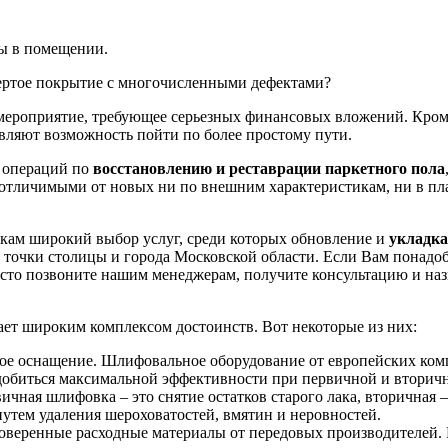
ы в помещении.
ертое покрытие с многочисленными дефектами?
 мероприятие, требующее серьезных финансовых вложений. Кром
вляют возможность пойти по более простому пути.
с операций по
восстановлению и реставрации паркетного пола
еотличимыми от новых ни по внешним характеристикам, ни в пл
икам широкий выбор услуг, среди которых обновление и
укладка
точки столицы и города Московской области. Если Вам понадо
осто позвоните нашим менеджерам, получите консультацию и наз
ает широким комплексом достоинств. Вот некоторые из них:
ое оснащение. Шлифовальное оборудование от европейских ком
добиться максимальной эффективности при первичной и вторич
ичная шлифовка – это снятие остатков старого лака, вторичная 
утем удаления шероховатостей, вмятин и неровностей.
оверенные расходные материалы от передовых производителей.