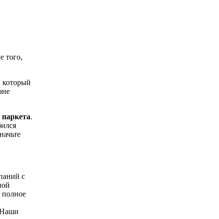
е того,
, который
ане
 паркета
.
бился
начьте
паний с
ной
– полное
 Наши