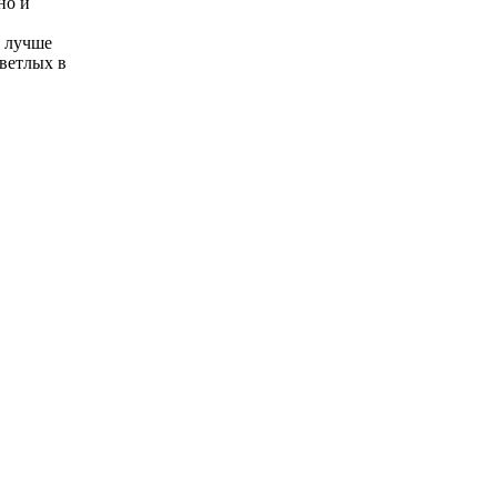
но и
, лучше
ветлых в