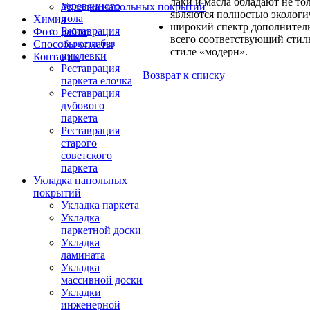
лаки и масла обладают не то
деревянного
Укладка напольных покрытий
являются полностью экологи
пола
Химия
широкий спектр дополнитель
Реставрация
Фото работ
всего соответствующий стил
паркета без
Способы оплаты
стиле «модерн».
циклевки
Контакты
Реставрация
Возврат к списку
паркета елочка
Реставрация
дубового
паркета
Реставрация
старого
советского
паркета
Укладка напольных
покрытий
Укладка паркета
Укладка
паркетной доски
Укладка
ламината
Укладка
массивной доски
Укладки
инженерной