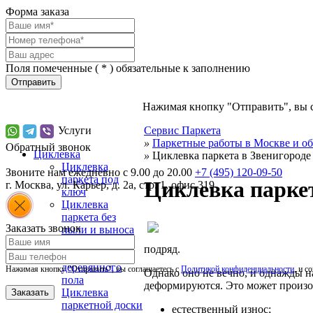
Форма заказа
Поля помеченные (
*
) обязательные к заполнению
Отправить
Нажимая кнопку "Отправить", вы 
Услуги
Сервис Паркета
»
Паркетные работы в Москве и об
Обратный звонок
Циклевка
»
Циклевка паркета в Звенигороде
Циклевка
Звоните нам ежедневно с 9.00 до 20.00
+7 (495) 120-09-50
паркета под
Циклевка паркет
г.
Москва
,
ул. Карьер, д. 2а, стр. 1, офис 319
ключ
Циклевка
паркета без
Заказать звонок
пыли и выноса
мебели
подряд.
Циклевка
деревянного
Нажимая кнопку "Отправить", вы соглашаетесь с
Политикой конфиденциальности
, и с
Однако оно не вечно, и однажды н
пола
деформируются. Это может произо
Циклевка
паркетной доски
естественный износ;