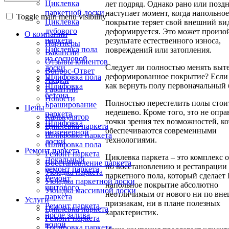
Циклевка
лет подряд. Однако рано или позд
паркетной доски
наступает момент, когда напольное
Toggle main menu visibility
Циклевка
покрытие теряет свой внешний ви
дубового
деформируется. Это может произо
О компании
паркета
результате естественного износа,
Партнёры
Циклевка пола
повреждений или затопления.
Вакансии
из сосновой
Отзывы клиентов
Следует ли полностью менять выте
доски
Вопрос-Ответ
деформированное покрытие? Если 
Шлифовка пола
Акции
как вернуть полу первоначальный 
Шлифовка
Гарантии
бетона
Новости
Полностью перестелить полы стои
Браширование
Цены
недешево. Кроме того, это не опра
паркета
Калькулятор
точки зрения тех возможностей, к
Шлифовка
Циклевка паркета
обеспечиваются современными
инженерной
Шлифовка паркета
технологиями.
доски
Шлифовка пола
Ремонт паркета
Ремонт паркета
Циклевка паркета – это комплекс 
Локальный
Восстановление паркета
по восстановлению и реставрации
ремонт паркета
Укладка паркета
паркетного пола, который сделает
Ремонт
Укладка паркетной доски
напольное покрытие абсолютно
щитового
Укладка массивной доски
неотличимым от нового ни по вн
паркета
Услуги
признакам, ни в плане полезных
Ремонт паркета
Циклевка паркета
характеристик.
после залива
Ремонт паркета
водой
Тонировка паркета