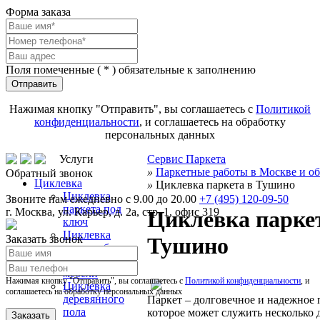
Форма заказа
Поля помеченные (
*
) обязательные к заполнению
Отправить
Нажимая кнопку "Отправить", вы соглашаетесь с
Политикой
конфиденциальности
, и соглашаетесь на обработку
персональных данных
Услуги
Сервис Паркета
»
Паркетные работы в Москве и об
Обратный звонок
Циклевка
»
Циклевка паркета в Тушино
Циклевка
Звоните нам ежедневно с 9.00 до 20.00
+7 (495) 120-09-50
паркета под
г.
Москва
,
ул. Карьер, д. 2а, стр. 1, офис 319
Циклевка парке
ключ
Циклевка
Заказать звонок
Тушино
паркета без
пыли и выноса
мебели
Нажимая кнопку "Отправить", вы соглашаетесь с
Политикой конфиденциальности
, и
Циклевка
соглашаетесь на обработку персональных данных
деревянного
Паркет – долговечное и надежное 
пола
которое может служить несколько 