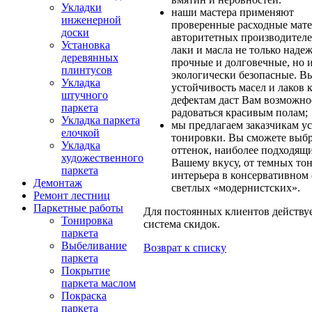
Укладки
наши мастера применяют
инженерной
проверенные расходные мате
доски
авторитетных производител
Установка
лаки и масла не только наде
деревянных
прочные и долговечные, но 
плинтусов
экологически безопасные. В
Укладка
устойчивость масел и лаков 
штучного
дефектам даст Вам возможно
паркета
радоваться красивым полам;
Укладка паркета
мы предлагаем заказчикам у
елочкой
тонировки. Вы сможете выбр
Укладка
оттенок, наиболее подходящ
художественного
Вашему вкусу, от темных тон
паркета
интерьера в консервативном 
Демонтаж
светлых «модернистских».
Ремонт лестниц
Паркетные работы
Для постоянных клиентов действуе
Тонировка
система скидок.
паркета
Выбеливание
Возврат к списку
паркета
Покрытие
паркета маслом
Покраска
паркета