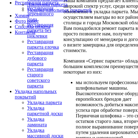
Наша компания предлагает клиент
Реставрация паркета
Лакировка паркета
широкий спектр услуг, среди кото
Реставрация
Укладка напольных покрытий
обновление и укладка паркета. Мы
деревянного
Химия
осуществляем выезды во все райо
пола
Фото работ
столицы и города Московской обла
Реставрация
Способы оплаты
Вам понадобился ремонт паркета 
паркета без
Контакты
просто позвоните нам, получите
циклевки
консультацию от менеджера и дого
Реставрация
о визите замерщика для определен
паркета елочка
стоимости.
Реставрация
дубового
Компания «Сервис паркета» облад
паркета
большим комплексом преимуществ
Реставрация
некоторые из них:
старого
советского
мы используем профессиона
паркета
шлифовальные машины.
Укладка напольных
Высокотехнологичное обору
покрытий
европейских брендов дает
Укладка паркета
возможность добиться макси
Укладка
успеха при обработке поверх
паркетной доски
Первичная шлифовка – это с
Укладка
остатков старого лака, втори
ламината
полное выравнивание повер
Укладка
путем удаления шероховатос
массивной доски
вмятин и неровностей.