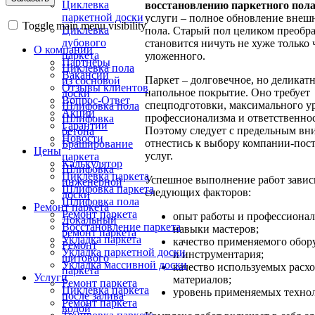
Циклевка
восстановлению паркетного пол
паркетной доски
услуги – полное обновление внеш
Toggle main menu visibility
Циклевка
пола. Старый пол целиком преобра
дубового
становится ничуть не хуже только 
О компании
паркета
уложенного.
Партнёры
Циклевка пола
Вакансии
Паркет – долговечное, но деликат
из сосновой
Отзывы клиентов
напольное покрытие. Оно требует
доски
Вопрос-Ответ
спецподготовки, максимального у
Шлифовка пола
Акции
профессионализма и ответственно
Шлифовка
Гарантии
Поэтому следует с предельным в
бетона
Новости
отнестись к выбору компании-пос
Браширование
Цены
услуг.
паркета
Калькулятор
Шлифовка
Циклевка паркета
Успешное выполнение работ завис
инженерной
Шлифовка паркета
следующих факторов:
доски
Шлифовка пола
Ремонт паркета
Ремонт паркета
опыт работы и профессиона
Локальный
Восстановление паркета
навыки мастеров;
ремонт паркета
Укладка паркета
качество применяемого обор
Ремонт
Укладка паркетной доски
и инструментария;
щитового
Укладка массивной доски
качество используемых расх
паркета
Услуги
материалов;
Ремонт паркета
Циклевка паркета
уровень применяемых техно
после залива
Ремонт паркета
водой