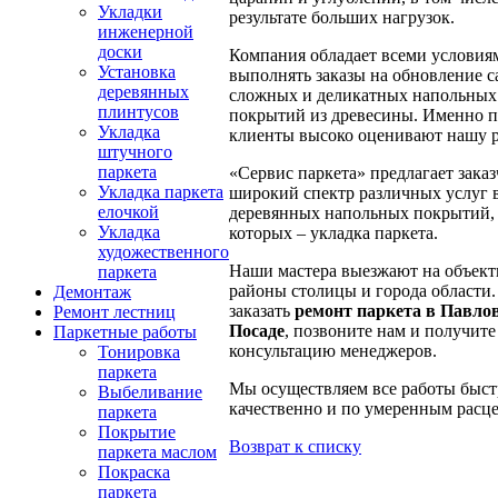
Укладки
результате больших нагрузок.
инженерной
доски
Компания обладает всеми условия
Установка
выполнять заказы на обновление 
деревянных
сложных и деликатных напольных
плинтусов
покрытий из древесины. Именно 
Укладка
клиенты высоко оценивают нашу р
штучного
паркета
«Сервис паркета» предлагает зака
Укладка паркета
широкий спектр различных услуг 
елочкой
деревянных напольных покрытий,
Укладка
которых – укладка паркета.
художественного
Наши мастера выезжают на объект
паркета
районы столицы и города области
Демонтаж
заказать
ремонт паркета в Павло
Ремонт лестниц
Посаде
, позвоните нам и получите
Паркетные работы
консультацию менеджеров.
Тонировка
паркета
Мы осуществляем все работы быст
Выбеливание
качественно и по умеренным расц
паркета
Покрытие
Возврат к списку
паркета маслом
Покраска
паркета