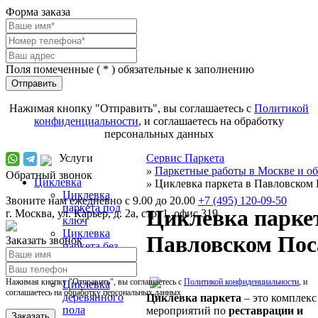
Форма заказа
Поля помеченные (
*
) обязательные к заполнению
Отправить
Нажимая кнопку "Отправить", вы соглашаетесь с
Политикой
конфиденциальности
, и соглашаетесь на обработку
персональных данных
Услуги
Сервис Паркета
»
Паркетные работы в Москве и об
Обратный звонок
Циклевка
»
Циклевка паркета в Павловском 
Циклевка
Звоните нам ежедневно с 9.00 до 20.00
+7 (495) 120-09-50
паркета под
Циклевка парке
г.
Москва
,
ул. Карьер, д. 2а, стр. 1, офис 319
ключ
Циклевка
Павловском Пос
Заказать звонок
паркета без
пыли и выноса
мебели
Нажимая кнопку "Отправить", вы соглашаетесь с
Политикой конфиденциальности
, и
Циклевка
соглашаетесь на обработку персональных данных
деревянного
Циклевка паркета
– это комплекс
пола
мероприятий по
реставрации и