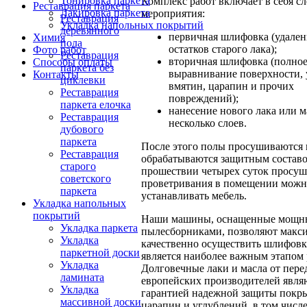
Тонировка паркета
Комплекс работ включает в себя 
Реставрация паркета
Лакировка паркета
мероприятия:
Реставрация
Укладка напольных покрытий
деревянного
первичная шлифовка (удален
Химия
пола
остатков старого лака);
Фото работ
Реставрация
вторичная шлифовка (полно
Способы оплаты
паркета без
выравнивание поверхности, 
Контакты
циклевки
вмятин, царапин и прочих
Реставрация
повреждений);
паркета елочка
нанесение нового лака или м
Реставрация
несколько слоев.
дубового
паркета
После этого полы просушиваются 
Реставрация
обрабатываются защитным составо
старого
прошествии четырех суток просуш
советского
проветривания в помещении можн
паркета
устанавливать мебель.
Укладка напольных
покрытий
Наши машины, оснащенные мощ
Укладка паркета
пылесборниками, позволяют макс
Укладка
качественно осуществить шлифовку
паркетной доски
является наиболее важным этапом 
Укладка
Долговечные лаки и масла от пер
ламината
европейских производителей явля
Укладка
гарантией надежной защиты покры
массивной доски
царапин и углублений, в том числе