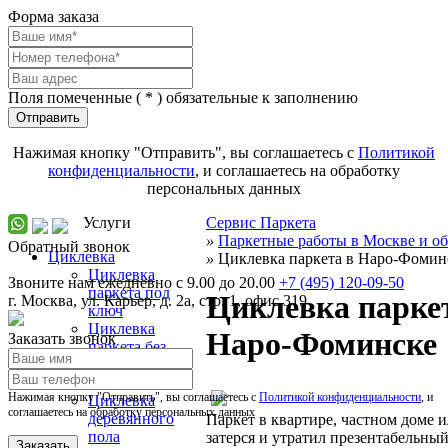
Форма заказа
Поля помеченные (
*
) обязательные к заполнению
Отправить
Нажимая кнопку "Отправить", вы соглашаетесь с
Политикой
конфиденциальности
, и соглашаетесь на обработку
персональных данных
Услуги
Сервис Паркета
»
Паркетные работы в Москве и об
Обратный звонок
Циклевка
»
Циклевка паркета в Наро-Фомин
Циклевка
Звоните нам ежедневно с 9.00 до 20.00
+7 (495) 120-09-50
паркета под
Циклевка парке
г.
Москва
,
ул. Карьер, д. 2а, стр. 1, офис 319
ключ
Циклевка
Наро-Фоминске
Заказать звонок
паркета без
пыли и выноса
мебели
Нажимая кнопку "Отправить", вы соглашаетесь с
Политикой конфиденциальности
, и
Циклевка
соглашаетесь на обработку персональных данных
деревянного
Паркет в квартире, частном доме 
пола
затерся и утратил презентабельны