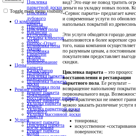
Циклевка
вид? Это еще не повод тратить ог
паркетной доски
деньги на укладку новых полов. 
Toggle main menu visibility
Циклевка
«Сервис паркета» предлагает каче
дубового
и современные услуги по обновл
О компании
паркета
напольных покрытий из древесин
Партнёры
Циклевка пола
Вакансии
Эти услуги обходятся гораздо деше
из сосновой
Отзывы клиентов
выполняются в более короткие сро
доски
Вопрос-Ответ
того, наша компания осуществляет
Шлифовка пола
Акции
по разумным ценам, а постоянным
Шлифовка
Гарантии
покупателям предоставляет выгод
бетона
Новости
скидки.
Браширование
Цены
паркета
Калькулятор
Циклевка паркета
– это процесс
Шлифовка
Циклевка паркета
восстановления и реставрации
инженерной
Шлифовка паркета
паркетного пола
. Ее результат –
доски
Шлифовка пола
возвращение напольному покрыт
Ремонт паркета
Ремонт паркета
первоначального вида. Возможност
Локальный
Восстановление паркета
сфере практически не имеют грани
ремонт паркета
Укладка паркета
можно заказать различные услуги 
Ремонт
Укладка паркетной доски
области:
щитового
Укладка массивной доски
паркета
Услуги
тонировка;
Ремонт паркета
Циклевка паркета
искусственное «состаривани
после залива
Ремонт паркета
поверхности;
водой