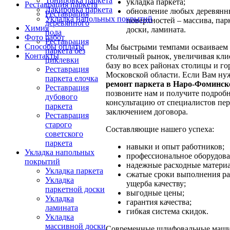
Тонировка паркета
укладка паркета;
Реставрация паркета
Лакировка паркета
обновление любых деревянн
Реставрация
Укладка напольных покрытий
поверхностей – массива, пар
деревянного
Химия
доски, ламината.
пола
Фото работ
Реставрация
Способы оплаты
Мы быстрыми темпами осваиваем
паркета без
Контакты
столичный рынок, увеличивая кл
циклевки
базу во всех районах столицы и го
Реставрация
Московской области. Если Вам ну
паркета елочка
ремонт паркета в Наро-Фоминск
Реставрация
позвоните нам и получите подроб
дубового
консультацию от специалистов пер
паркета
заключением договора.
Реставрация
старого
Составляющие нашего успеха:
советского
паркета
навыки и опыт работников;
Укладка напольных
профессиональное оборудова
покрытий
надежные расходные матери
Укладка паркета
сжатые сроки выполнения ра
Укладка
ущерба качеству;
паркетной доски
выгодные цены;
Укладка
гарантия качества;
ламината
гибкая система скидок.
Укладка
массивной доски
Современные шлифовальные маш