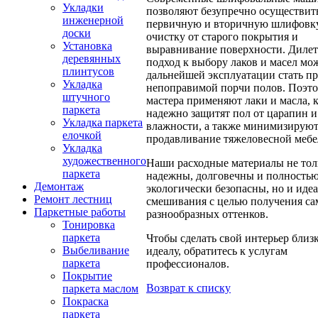
Укладки
позволяют безупречно осуществит
инженерной
первичную и вторичную шлифовку
доски
очистку от старого покрытия и
Установка
выравнивание поверхности. Диле
деревянных
подход к выбору лаков и масел мож
плинтусов
дальнейшей эксплуатации стать п
Укладка
непоправимой порчи полов. Поэт
штучного
мастера применяют лаки и масла, 
паркета
надежно защитят пол от царапин и
Укладка паркета
влажности, а также минимизирую
елочкой
продавливание тяжеловесной мебе
Укладка
художественного
Наши расходные материалы не тол
паркета
надежны, долговечны и полность
Демонтаж
экологически безопасны, но и иде
Ремонт лестниц
смешивания с целью получения с
Паркетные работы
разнообразных оттенков.
Тонировка
паркета
Чтобы сделать свой интерьер близ
Выбеливание
идеалу, обратитесь к услугам
паркета
профессионалов.
Покрытие
Возврат к списку
паркета маслом
Покраска
паркета