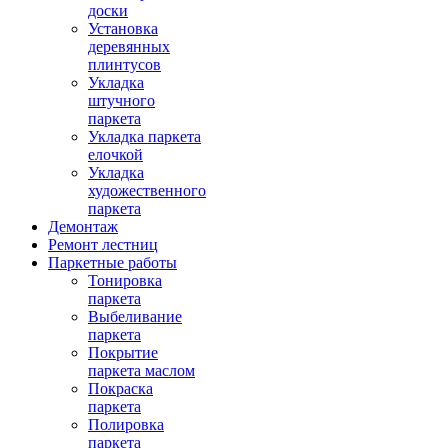
доски
Установка
деревянных
плинтусов
Укладка
штучного
паркета
Укладка паркета
елочкой
Укладка
художественного
паркета
Демонтаж
Ремонт лестниц
Паркетные работы
Тонировка
паркета
Выбеливание
паркета
Покрытие
паркета маслом
Покраска
паркета
Полировка
паркета