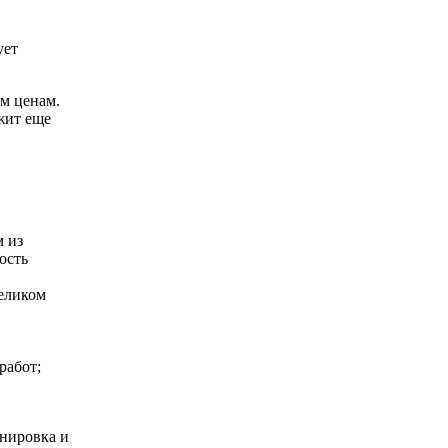
ует
м ценам.
жит еще
 из
ость
целиком
работ;
онировка и