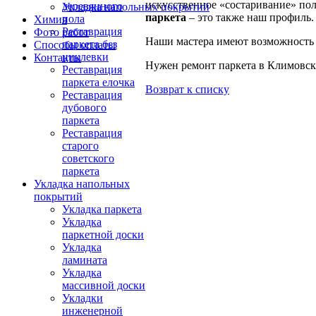
искусственное «состаривание» по
деревянного
Укладка напольных покрытий
паркета
– это также наш профиль.
пола
Химия
Реставрация
Фото работ
Наши мастера имеют возможность 
паркета без
Способы оплаты
циклевки
Контакты
Нужен ремонт паркета в Климовск
Реставрация
паркета елочка
Возврат к списку
Реставрация
дубового
паркета
Реставрация
старого
советского
паркета
Укладка напольных
покрытий
Укладка паркета
Укладка
паркетной доски
Укладка
ламината
Укладка
массивной доски
Укладки
инженерной