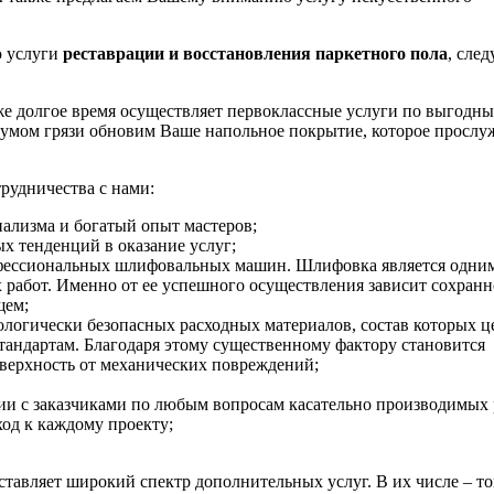
ю услуги
реставрации и восстановления паркетного пола
, след
же долгое время осуществляет первоклассные услуги по выгодны
умом грязи обновим Ваше напольное покрытие, которое прослу
рудничества с нами:
ализма и богатый опыт мастеров;
х тенденций в оказание услуг;
фессиональных шлифовальных машин. Шлифовка является одним
 работ. Именно от ее успешного осуществления зависит сохранн
щем;
ологически безопасных расходных материалов, состав которых 
тандартам. Благодаря этому существенному фактору становится
верхность от механических повреждений;
ии с заказчиками по любым вопросам касательно производимых 
од к каждому проекту;
тавляет широкий спектр дополнительных услуг. В их числе – т