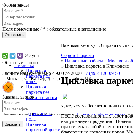
Форма заказа
Поля помеченные (
*
) обязательные к заполнению
Отправить
Нажимая кнопку "Отправить", вы 
Услуги
Сервис Паркета
»
Паркетные работы в Москве и об
Обратный звонок
Циклевка
»
Циклевка паркета в Климовске
Циклевка
Звоните нам ежедневно с 9.00 до 20.00
+7 (495) 120-09-50
паркета под
Циклевка парке
г.
Москва
,
ул. Карьер, д. 2а, стр. 1, офис 319
ключ
Циклевка
паркета без
Заказать звонок
пыли и выноса
мебели
хуже, чем у абсолютно новых поло
Циклевка
деревянного
Нажимая кнопку "Отправить", вы соглашаетесь с
Политикой конфиденциальности
, и с
После реставрационных работ пове
пола
выпущенную продукцию. Новейшие
Циклевка
практически любой цвет и оттено
паркетной доски
благородных древесных пород. Мы