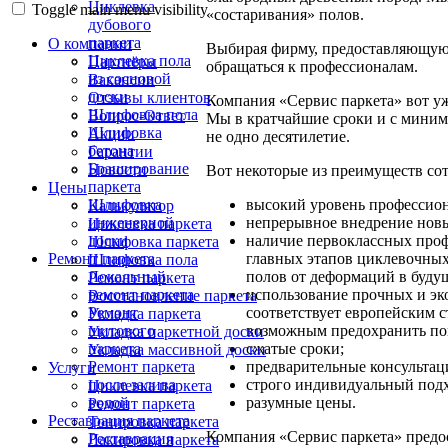
Циклевка
Toggle main menu visibility
«состаривания» полов.
дубового
паркета
О компании
Выбирая фирму, предоставляющу
Циклевка пола
Партнёры
обращаться к профессионалам.
из сосновой
Вакансии
доски
Отзывы клиентов
Компания «Сервис паркета» вот у
Шлифовка пола
Вопрос-Ответ
Мы в кратчайшие сроки и с миним
Шлифовка
Акции
не одно десятилетие.
бетона
Гарантии
Браширование
Новости
Вот некоторые из преимуществ сот
паркета
Цены
высокий уровень профессион
Шлифовка
Калькулятор
непрерывное внедрение новы
инженерной
Циклевка паркета
наличие первоклассных про
доски
Шлифовка паркета
главных этапов циклевочных
Ремонт паркета
Шлифовка пола
полов от деформаций в буду
Локальный
Ремонт паркета
использование прочных и эк
ремонт паркета
Восстановление паркета
соответствует европейским с
Ремонт
Укладка паркета
возможным предохранить по
щитового
Укладка паркетной доски
сжатые сроки;
паркета
Укладка массивной доски
предварительные консультац
Ремонт паркета
Услуги
строго индивидуальный подх
после залива
Циклевка паркета
разумные цены.
водой
Ремонт паркета
Реставрация паркета
Тонировка паркета
Компания «Сервис паркета» предос
Реставрация
Лакировка паркета