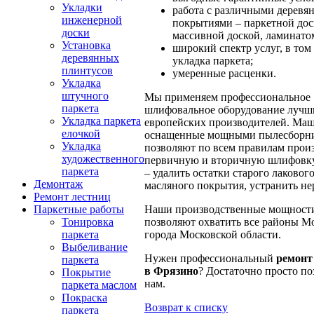
Укладки
работа с различными дерев
инженерной
покрытиями – паркетной дос
доски
массивной доской, ламинатом
Установка
широкий спектр услуг, в том
деревянных
укладка паркета;
плинтусов
умеренные расценки.
Укладка
штучного
Мы применяем профессиональное
паркета
шлифовальное оборудование лучш
Укладка паркета
европейских производителей. Ма
елочкой
оснащенные мощными пылесборн
Укладка
позволяют по всем правилам прои
художественного
первичную и вторичную шлифовку
паркета
– удалить остатки старого лаковог
Демонтаж
масляного покрытия, устранить не
Ремонт лестниц
Наши производственные мощност
Паркетные работы
позволяют охватить все районы М
Тонировка
города Московской области.
паркета
Выбеливание
Нужен профессиональный
ремонт
паркета
в Фрязино
? Достаточно просто по
Покрытие
нам.
паркета маслом
Покраска
Возврат к списку
паркета