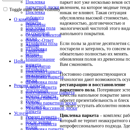
Циклевка
паркет вот уже несколько веков ос
паркетной доски
явлением, на которое модные тен
Toggle main menu visibility
Циклевка
никак не влияют. Такая ситуация
дубового
обусловлена высокой стоимостью,
О компании
паркета
надежностью, долговечностью и
Партнёры
Циклевка пола
экологической чистотой этого вид
Вакансии
из сосновой
напольного покрытия.
Отзывы клиентов
доски
Вопрос-Ответ
Если полы за долгие десятилетия 
Шлифовка пола
Акции
постарели и затерлись, то совсем н
Шлифовка
Гарантии
обязательно полностью их менять.
бетона
Новости
обновления полов из древесины п
Браширование
Цены
Вам сэкономить.
паркета
Калькулятор
Шлифовка
Циклевка паркета
Постоянно совершенствующиеся
инженерной
Шлифовка паркета
технологии дают возможность осу
доски
Шлифовка пола
реставрацию и восстановление
Ремонт паркета
Ремонт паркета
паркетного пола
. Потерявшее эст
Локальный
Восстановление паркета
качества напольное покрытие зано
ремонт паркета
Укладка паркета
обретет презентабельность и блеск
Ремонт
Укладка паркетной доски
не будет уступать абсолютно новом
щитового
Укладка массивной доски
паркета
Услуги
Циклевка паркета
– комплекс раб
Ремонт паркета
Циклевка паркета
который не терпит неаккуратного 
после залива
Ремонт паркета
непрофессионального подхода. Зд
водой
Тонировка паркета