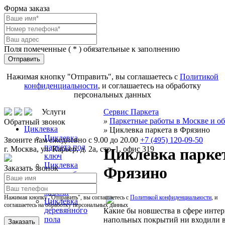
Форма заказа
Поля помеченные (
*
) обязательные к заполнению
Отправить
Нажимая кнопку "Отправить", вы соглашаетесь с
Политикой
конфиденциальности
, и соглашаетесь на обработку
персональных данных
Услуги
Сервис Паркета
»
Паркетные работы в Москве и об
Обратный звонок
Циклевка
»
Циклевка паркета в Фрязино
Циклевка
Звоните нам ежедневно с 9.00 до 20.00
+7 (495) 120-09-50
паркета под
г.
Москва
,
ул. Карьер, д. 2а, стр. 1, офис 319
Циклевка парке
ключ
Циклевка
Заказать звонок
Фрязино
паркета без
пыли и выноса
мебели
Нажимая кнопку "Отправить", вы соглашаетесь с
Политикой конфиденциальности
, и
Циклевка
соглашаетесь на обработку персональных данных
деревянного
Какие бы новшества в сфере интер
пола
напольных покрытий ни входили в