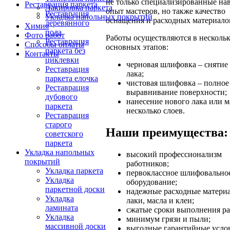
не только специализированные на
Реставрация паркета
Лакировка паркета
опыт мастеров, но также качество
Реставрация
Укладка напольных покрытий
оснащения и расходных материало
деревянного
Химия
пола
Фото работ
Работы осуществляются в несколь
Реставрация
Способы оплаты
основных этапов:
паркета без
Контакты
циклевки
черновая шлифовка – снятие 
Реставрация
лака;
паркета елочка
чистовая шлифовка – полное
Реставрация
выравнивание поверхности;
дубового
нанесение нового лака или м
паркета
несколько слоев.
Реставрация
старого
Наши преимущества:
советского
паркета
Укладка напольных
высокий профессионализм
покрытий
работников;
Укладка паркета
первоклассное шлифовально
Укладка
оборудование;
паркетной доски
надежные расходные матери
Укладка
лаки, масла и клеи;
ламината
сжатые сроки выполнения ра
Укладка
минимум грязи и пыли;
массивной доски
выгодные гарантийные усло