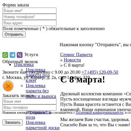
Форма заказа
Поля помеченные (
*
) обязательные к заполнению
Отправить
Нажимая кнопку "Отправить", вы 
Услуги
Сервис Паркета
»
Новости
Обратный звонок
Циклевка
»
С 8 марта!
Циклевка
Звоните нам ежедневно с 9.00 до 20.00
+7 (495) 120-09-50
паркета под
С 8 марта!
г.
Москва
,
ул. Карьер, д. 2а, стр. 1, офис 319
ключ
Циклевка
паркета без
Дружный коллектив компании «Се
Заказать звонок
пыли и выноса
Пусть восхищенные взгляды мужчин
мебели
Пусть Ваша красота останется с В
Циклевка
взаимной, Ваши начинания увенча
деревянного
Нажимая кнопку "Отправить", вы соглашаетесь с
Политикой конфиденциальности
, и с
пола
Мы желаем Вам счастья, здоровья,
Циклевка
Спасибо Вам за то, что Вы с нами!
паркетной доски