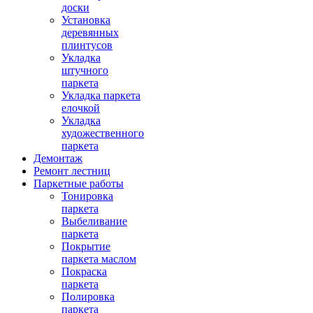
доски
Установка
деревянных
плинтусов
Укладка
штучного
паркета
Укладка паркета
елочкой
Укладка
художественного
паркета
Демонтаж
Ремонт лестниц
Паркетные работы
Тонировка
паркета
Выбеливание
паркета
Покрытие
паркета маслом
Покраска
паркета
Полировка
паркета