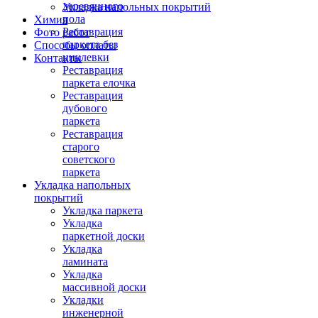
деревянного
Укладка напольных покрытий
пола
Химия
Реставрация
Фото работ
паркета без
Способы оплаты
циклевки
Контакты
Реставрация
паркета елочка
Реставрация
дубового
паркета
Реставрация
старого
советского
паркета
Укладка напольных
покрытий
Укладка паркета
Укладка
паркетной доски
Укладка
ламината
Укладка
массивной доски
Укладки
инженерной