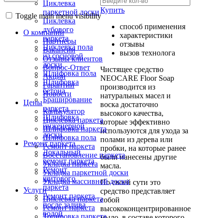
Циклевка
Купить
паркетной доски
Toggle main menu visibility
Циклевка
способ применения
дубового
О компании
характеристики
паркета
Партнёры
отзывы
Циклевка пола
Вакансии
вызов технолога
из сосновой
Отзывы клиентов
доски
Вопрос-Ответ
Чистящее средство
Шлифовка пола
Акции
NEOCARE Floor Soap
Шлифовка
Гарантии
производится из
бетона
Новости
натуральных масел и
Браширование
Цены
воска достаточно
паркета
Калькулятор
высокого качества,
Шлифовка
Циклевка паркета
которые эффективно
инженерной
Шлифовка паркета
используются для ухода за
доски
Шлифовка пола
полами из дерева или
Ремонт паркета
Ремонт паркета
пробки, на которые ранее
Локальный
Восстановление паркета
были нанесены другие
ремонт паркета
Укладка паркета
масла.
Ремонт
Укладка паркетной доски
щитового
Укладка массивной доски
По своей сути это
паркета
Услуги
средство представляет
Ремонт паркета
Циклевка паркета
собой
после залива
Ремонт паркета
высококонцентрированное
водой
Тонировка паркета
мыло, в составе которого