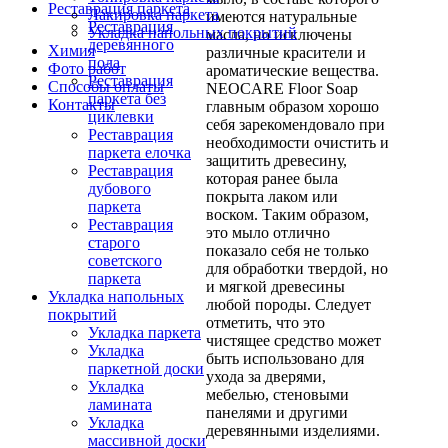
Реставрация паркета
Лакировка паркета
имеются натуральные
Реставрация
Укладка напольных покрытий
масла, но исключены
деревянного
Химия
различные красители и
пола
Фото работ
ароматические вещества.
Реставрация
Способы оплаты
NEOCARE Floor Soap
паркета без
Контакты
главным образом хорошо
циклевки
себя зарекомендовало при
Реставрация
необходимости очистить и
паркета елочка
защитить древесину,
Реставрация
которая ранее была
дубового
покрыта лаком или
паркета
воском. Таким образом,
Реставрация
это мыло отлично
старого
показало себя не только
советского
для обработки твердой, но
паркета
и мягкой древесины
Укладка напольных
любой породы. Следует
покрытий
отметить, что это
Укладка паркета
чистящее средство может
Укладка
быть использовано для
паркетной доски
ухода за дверями,
Укладка
мебелью, стеновыми
ламината
панелями и другими
Укладка
деревянными изделиями.
массивной доски