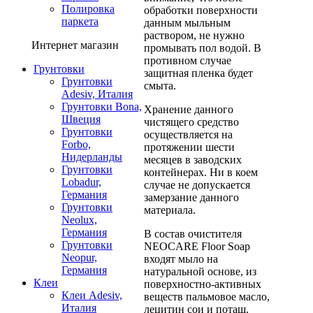
Полировка
обработки поверхности
паркета
данным мыльным
раствором, не нужно
Интернет магазин
промывать пол водой. В
противном случае
Грунтовки
защитная пленка будет
Грунтовки
смыта.
Adesiv, Италия
Грунтовки Bona,
Хранение данного
Швеция
чистящего средство
Грунтовки
осуществляется на
Forbo,
протяжении шести
Нидерланды
месяцев в заводских
Грунтовки
контейнерах. Ни в коем
Lobadur,
случае не допускается
Германия
замерзание данного
Грунтовки
материала.
Neolux,
Германия
В состав очистителя
Грунтовки
NEOCARE Floor Soap
Neopur,
входят мыло на
Германия
натуральной основе, из
Клеи
поверхностно-активных
Клеи Adesiv,
веществ пальмовое масло,
Италия
лецитин сои и поташ.