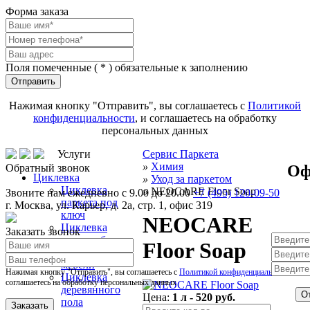
Форма заказа
Поля помеченные (
*
) обязательные к заполнению
Отправить
Нажимая кнопку "Отправить", вы соглашаетесь с
Политикой
конфиденциальности
, и соглашаетесь на обработку
персональных данных
Услуги
Сервис Паркета
»
Химия
Оф
Обратный звонок
Циклевка
»
Уход за паркетом
Циклевка
»
NEOCARE Floor Soap
Звоните нам ежедневно с 9.00 до 20.00
+7 (495) 120-09-50
паркета под
г.
Москва
,
ул. Карьер, д. 2а, стр. 1, офис 319
ключ
NEOCARE
Циклевка
Заказать звонок
паркета без
Floor Soap
пыли и выноса
мебели
Нажимая кнопку "Отправить", вы соглашаетесь с
Политикой конфиденциальности
, и
Циклевка
соглашаетесь на обработку персональных данных
деревянного
От
Цена:
1 л - 520 руб.
пола