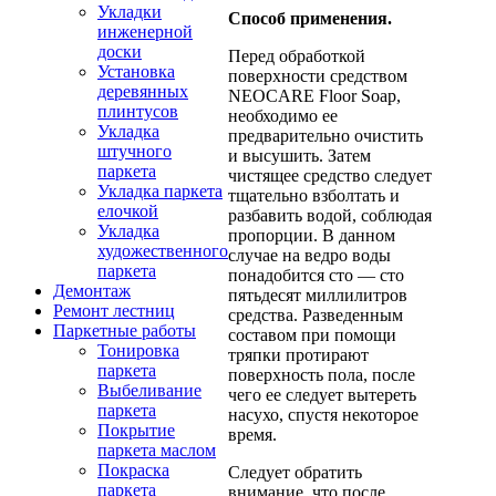
Укладки
Способ применения.
инженерной
доски
Перед обработкой
Установка
поверхности средством
деревянных
NEOCARE Floor Soap,
плинтусов
необходимо ее
Укладка
предварительно очистить
штучного
и высушить. Затем
паркета
чистящее средство следует
Укладка паркета
тщательно взболтать и
елочкой
разбавить водой, соблюдая
Укладка
пропорции. В данном
художественного
случае на ведро воды
паркета
понадобится сто — сто
Демонтаж
пятьдесят миллилитров
Ремонт лестниц
средства. Разведенным
Паркетные работы
составом при помощи
Тонировка
тряпки протирают
паркета
поверхность пола, после
Выбеливание
чего ее следует вытереть
паркета
насухо, спустя некоторое
Покрытие
время.
паркета маслом
Покраска
Следует обратить
паркета
внимание, что после