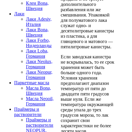
Клеи Bona,
дополнительного
Швеция
разбавления или же
Лаки
смешивания. Упаковкой
Лаки Adesiv,
для полуматового лака
Италия
служат одно- и
Лаки Bona,
десятилитровые канистры
Швеция
из пластика, а для
Лаки Forbo,
глянцевого и матового —
Нидерланды
пятилитровые канистры.
Лаки Loba,
Германия
Если заводская канистра
Лаки Neolux,
не вскрывалась, то ее срок
Германия
хранения может быть
Лаки Neopur,
больше одного года.
Германия
Условия хранения
Паркетные масла
предполагают диапазон
Масла Bona,
температур от пяти до
Швеция
двадцати пяти градусов
Масла Neooil,
выше нуля. Если же
Германия
температура окружающей
Праймеры и
среды упала до трех
растворители
градусов мороза, то лак
Праймеры и
сохранит свои
растворители
характеристики не более
NEOPUR,
десяти часов.