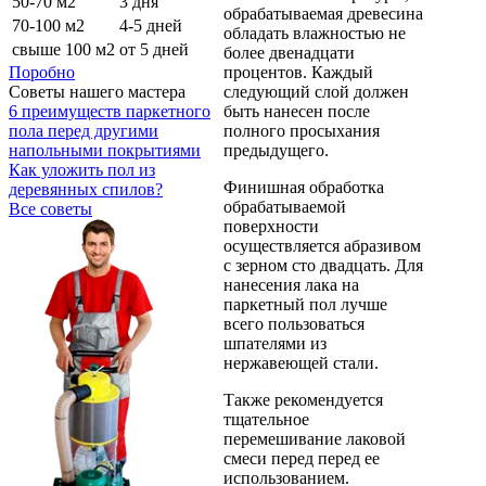
50-70 м2
3 дня
обрабатываемая древесина
70-100 м2
4-5 дней
обладать влажностью не
свыше 100 м2
от 5 дней
более двенадцати
процентов. Каждый
Поробно
следующий слой должен
Советы нашего мастера
быть нанесен после
6 преимуществ паркетного
полного просыхания
пола перед другими
предыдущего.
напольными покрытиями
Как уложить пол из
Финишная обработка
деревянных спилов?
обрабатываемой
Все советы
поверхности
осуществляется абразивом
с зерном сто двадцать. Для
нанесения лака на
паркетный пол лучше
всего пользоваться
шпателями из
нержавеющей стали.
Также рекомендуется
тщательное
перемешивание лаковой
смеси перед перед ее
использованием.