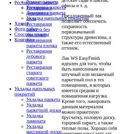
детские сады и школы,
Ремонт паркета
Реставрация паркета
офисы и т. д.
Тонировка паркета
Реставрация
Лакировка паркета
деревянного
Предложенный лак
Укладка напольных покрытий
пола
позволяет обеспечить
Химия
Реставрация
сохранность
Фото работ
паркета без
первоначальной
Способы оплаты
циклевки
структуры древесины, а
Контакты
Реставрация
также его естественный
паркета елочка
оттенок.
Реставрация
дубового
Лак WS EasyFinish
паркета
идеален для того, чтобы
Реставрация
быть нанесенным на
старого
штучный или мозаичный
советского
паркетный пол в тех
паркета
помещениях, в которых
Укладка напольных
имеется средняя и
покрытий
повышенная нагрузка.
Укладка паркета
Кроме того, лакировать
Укладка
данным материалом
паркетной доски
можно пракетную
Укладка
брусчатку, половую доску,
ламината
торцевой паркет, а также
Укладка
теплые полы. Хорошо себя
массивной доски
зарекомендовал этот лак