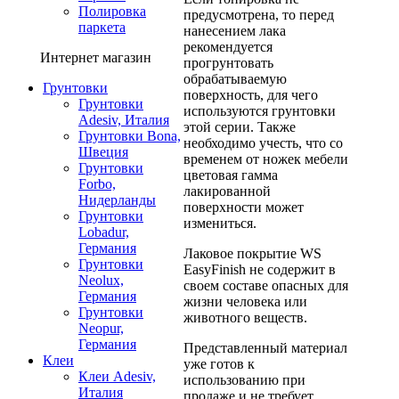
Полировка
предусмотрена, то перед
паркета
нанесением лака
рекомендуется
Интернет магазин
прогрунтовать
обрабатываемую
Грунтовки
поверхность, для чего
Грунтовки
используются грунтовки
Adesiv, Италия
этой серии. Также
Грунтовки Bona,
необходимо учесть, что со
Швеция
временем от ножек мебели
Грунтовки
цветовая гамма
Forbo,
лакированной
Нидерланды
поверхности может
Грунтовки
измениться.
Lobadur,
Германия
Лаковое покрытие WS
Грунтовки
EasyFinish не содержит в
Neolux,
своем составе опасных для
Германия
жизни человека или
Грунтовки
животного веществ.
Neopur,
Германия
Представленный материал
Клеи
уже готов к
Клеи Adesiv,
использованию при
Италия
продаже и не требует