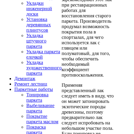
Укладки
при реставрационных
инженерной
работах для
доски
восстановления старого
Установка
паркета. Производитель
деревянных
продумал возможность
плинтусов
покрытия пола в
Укладка
спортзалах, для чего
штучного
используется лак с
паркета
глянцем или
Укладка паркета
полуматовый, для того,
елочкой
чтобы обеспечить
Укладка
необходимый
художественного
коэффициент
паркета
противоскольжения.
Демонтаж
Ремонт лестниц
Применяя
Паркетные работы
представленный лак
Тонировка
следует иметь в виду, что
паркета
он может затонировать
Выбеливание
экзотические породы
паркета
древесины, поэтому
Покрытие
предварительно лак
паркета маслом
следует испробовать на
Покраска
небольшом участке пола.
паркета
Если тонировка не