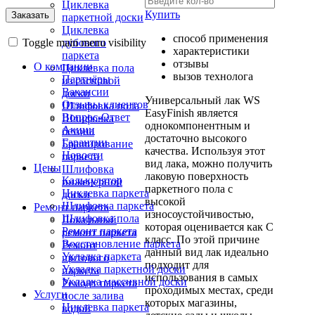
Циклевка
Купить
паркетной доски
Циклевка
способ применения
Toggle main menu visibility
дубового
характеристики
паркета
отзывы
О компании
Циклевка пола
вызов технолога
Партнёры
из сосновой
Вакансии
доски
Универсальный лак WS
Отзывы клиентов
Шлифовка пола
EasyFinish является
Вопрос-Ответ
Шлифовка
однокомпонентным и
Акции
бетона
достаточно высокого
Гарантии
Браширование
качества. Используя этот
Новости
паркета
вид лака, можно получить
Цены
Шлифовка
лаковую поверхность
Калькулятор
инженерной
паркетного пола с
Циклевка паркета
доски
высокой
Шлифовка паркета
Ремонт паркета
износоустойчивостью,
Шлифовка пола
Локальный
которая оценивается как С
Ремонт паркета
ремонт паркета
класс. По этой причине
Восстановление паркета
Ремонт
данный вид лак идеально
Укладка паркета
щитового
подходит для
Укладка паркетной доски
паркета
использования в самых
Укладка массивной доски
Ремонт паркета
проходимых местах, среди
Услуги
после залива
которых магазины,
Циклевка паркета
водой