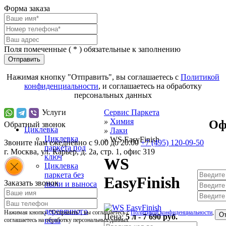
Форма заказа
Поля помеченные (
*
) обязательные к заполнению
Отправить
Нажимая кнопку "Отправить", вы соглашаетесь с
Политикой
конфиденциальности
, и соглашаетесь на обработку
персональных данных
Услуги
Сервис Паркета
»
Химия
Оф
Обратный звонок
Циклевка
»
Лаки
Циклевка
»
WS EasyFinish
Звоните нам ежедневно с 9.00 до 20.00
+7 (495) 120-09-50
паркета под
г.
Москва
,
ул. Карьер, д. 2а, стр. 1, офис 319
ключ
WS
Циклевка
паркета без
EasyFinish
Заказать звонок
пыли и выноса
мебели
Циклевка
деревянного
Нажимая кнопку "Отправить", вы соглашаетесь с
Политикой конфиденциальности
, и
От
Цена:
5 л - 7 690 руб.
пола
соглашаетесь на обработку персональных данных