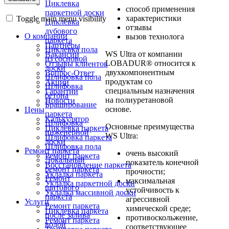
Циклевка
способ применения
паркетной доски
характеристики
Toggle main menu visibility
Циклевка
отзывы
дубового
О компании
вызов технолога
паркета
Партнёры
Циклевка пола
WS Ultra от компании
Вакансии
из сосновой
LOBADUR® относится к
Отзывы клиентов
доски
двухкомпонентным
Вопрос-Ответ
Шлифовка пола
продуктам со
Акции
Шлифовка
специальным назначения
Гарантии
бетона
на полиуретановой
Новости
Браширование
основе.
Цены
паркета
Калькулятор
Шлифовка
Основные преимущества
Циклевка паркета
инженерной
WS Ultra:
Шлифовка паркета
доски
Шлифовка пола
Ремонт паркета
очень высокий
Ремонт паркета
Локальный
показатель конечной
Восстановление паркета
ремонт паркета
прочности;
Укладка паркета
Ремонт
максимальная
Укладка паркетной доски
щитового
устойчивость к
Укладка массивной доски
паркета
агрессивной
Услуги
Ремонт паркета
химической среде;
Циклевка паркета
после залива
противоскольжение,
Ремонт паркета
водой
соответствующее