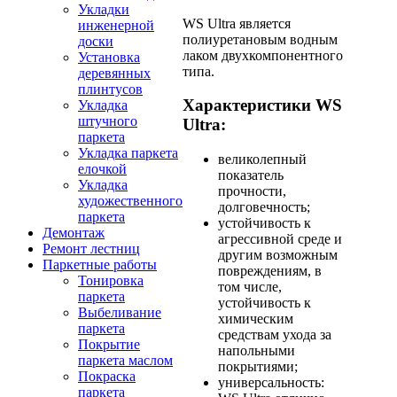
Укладки
WS Ultra является
инженерной
полиуретановым водным
доски
лаком двухкомпонентного
Установка
типа.
деревянных
плинтусов
Характеристики WS
Укладка
штучного
Ultra:
паркета
Укладка паркета
великолепный
елочкой
показатель
Укладка
прочности,
художественного
долговечность;
паркета
устойчивость к
Демонтаж
агрессивной среде и
Ремонт лестниц
другим возможным
Паркетные работы
повреждениям, в
Тонировка
том числе,
паркета
устойчивость к
Выбеливание
химическим
паркета
средствам ухода за
Покрытие
напольными
паркета маслом
покрытиями;
Покраска
универсальность:
паркета