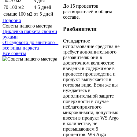
50-70 м2
3 дня
До 15 процентов
70-100 м2
4-5 дней
растворителей в общем
свыше 100 м2
от 5 дней
составе.
Поробно
Советы нашего мастера
Разбавители
Циклевка паркета своими
руками
Стандартное
От садового до элитного –
использование средства не
все виды паркета
требует дополнительного
Все советы
разбавителя: они в
достаточном количестве
введены в содержимое в
процессе производства и
продукт выпускается в
готовом виде. Если же вы
нуждаетесь в
дополнительной защите
поверхности в случае
неблагоприятного
микроклимата, допустимо
ввести в продукт WS Argo
в количестве, не
превышающем 5
процентов. WS Argo