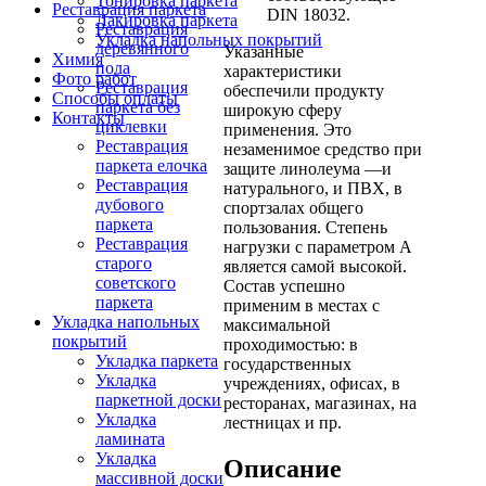
Тонировка паркета
Реставрация паркета
DIN 18032.
Лакировка паркета
Реставрация
Укладка напольных покрытий
деревянного
Указанные
Химия
пола
характеристики
Фото работ
Реставрация
обеспечили продукту
Способы оплаты
паркета без
широкую сферу
Контакты
циклевки
применения. Это
Реставрация
незаменимое средство при
паркета елочка
защите линолеума —и
Реставрация
натурального, и ПВХ, в
дубового
спортзалах общего
паркета
пользования. Степень
Реставрация
нагрузки с параметром А
старого
является самой высокой.
советского
Состав успешно
паркета
применим в местах с
Укладка напольных
максимальной
покрытий
проходимостью: в
Укладка паркета
государственных
Укладка
учреждениях, офисах, в
паркетной доски
ресторанах, магазинах, на
Укладка
лестницах и пр.
ламината
Укладка
Описание
массивной доски