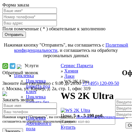
Форма заказа
Поля помеченные (
*
) обязательные к заполнению
Отправить
Нажимая кнопку "Отправить", вы соглашаетесь с
Политикой
конфиденциальности
, и соглашаетесь на обработку
персональных данных
Услуги
Сервис Паркета
»
Химия
Оф
Обратный звонок
Циклевка
»
Лаки
Циклевка
»
WS 2K Ultra
Звоните нам ежедневно с 9.00 до 20.00
+7 (495) 120-09-50
паркета под
г.
Москва
,
ул. Карьер, д. 2а, стр. 1, офис 319
ключ
WS 2K Ultra
Циклевка
Заказать звонок
паркета без
пыли и выноса
мебели
Цена:
5 л - 5 190 руб.
Нажимая кнопку "Отправить", вы соглашаетесь с
Политикой конфиденциальности
, и
Циклевка
соглашаетесь на обработку персональных данных
деревянного
От
Купить
пола