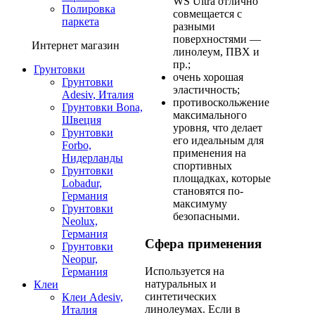
WS Ultra отлично
Полировка
совмещается с
паркета
разными
поверхностями —
Интернет магазин
линолеум, ПВХ и
пр.;
Грунтовки
очень хорошая
Грунтовки
эластичность;
Adesiv, Италия
противоскольжение
Грунтовки Bona,
максимального
Швеция
уровня, что делает
Грунтовки
его идеальным для
Forbo,
применения на
Нидерланды
спортивных
Грунтовки
площадках, которые
Lobadur,
становятся по-
Германия
максимуму
Грунтовки
безопасными.
Neolux,
Германия
Сфера применения
Грунтовки
Neopur,
Используется на
Германия
натуральных и
Клеи
синтетических
Клеи Adesiv,
линолеумах. Если в
Италия