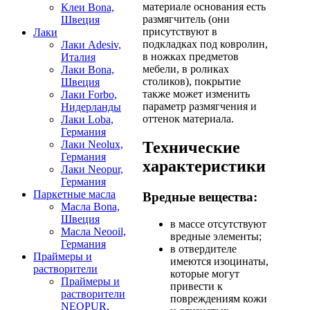
материале основания есть
Клеи Bona,
размягчитель (они
Швеция
присутствуют в
Лаки
подкладках под ковролин,
Лаки Adesiv,
в ножках предметов
Италия
мебели, в роликах
Лаки Bona,
столиков), покрытие
Швеция
также может изменить
Лаки Forbo,
параметр размягчения и
Нидерланды
оттенок материала.
Лаки Loba,
Германия
Лаки Neolux,
Технические
Германия
характеристики
Лаки Neopur,
Германия
Паркетные масла
Вредные вещества:
Масла Bona,
Швеция
в массе отсутствуют
Масла Neooil,
вредные элементы;
Германия
в отвердителе
Праймеры и
имеются изоцинаты,
растворители
которые могут
Праймеры и
привести к
растворители
повреждениям кожи
NEOPUR,