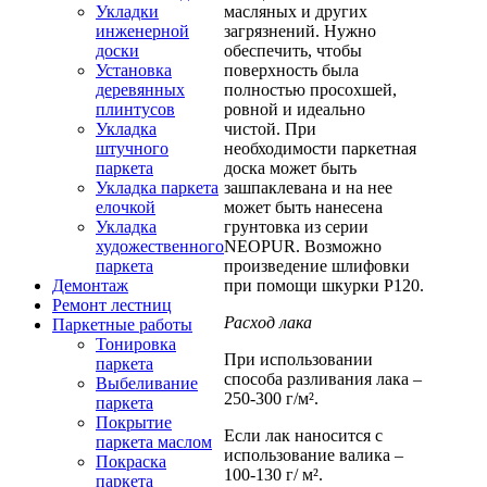
масляных и других
Укладки
загрязнений. Нужно
инженерной
обеспечить, чтобы
доски
поверхность была
Установка
полностью просохшей,
деревянных
ровной и идеально
плинтусов
чистой. При
Укладка
необходимости паркетная
штучного
доска может быть
паркета
зашпаклевана и на нее
Укладка паркета
может быть нанесена
елочкой
грунтовка из серии
Укладка
NEOPUR. Возможно
художественного
произведение шлифовки
паркета
при помощи шкурки Р120.
Демонтаж
Ремонт лестниц
Расход лака
Паркетные работы
Тонировка
При использовании
паркета
способа разливания лака –
Выбеливание
250-300 г/м².
паркета
Покрытие
Если лак наносится с
паркета маслом
использование валика –
Покраска
100-130 г/ м².
паркета