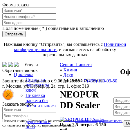
Форма заказа
Поля помеченные (
*
) обязательные к заполнению
Отправить
Нажимая кнопку "Отправить", вы соглашаетесь с
Политикой
конфиденциальности
, и соглашаетесь на обработку
персональных данных
Услуги
Сервис Паркета
»
Химия
Оф
Обратный звонок
Циклевка
»
Лаки
Циклевка
»
NEOPUR DD Sealer
Звоните нам ежедневно с 9.00 до 20.00
+7 (495) 120-09-50
паркета под
г.
Москва
,
ул. Карьер, д. 2а, стр. 1, офис 319
ключ
NEOPUR
Циклевка
паркета без
DD Sealer
Заказать звонок
пыли и выноса
мебели
Циклевка
Нажимая кнопку "Отправить", вы соглашаетесь с
деревянного
Политикой конфиденциальности
, и
От
Цена:
2,5 литра - 6 150
соглашаетесь на обработку персональных данных
пола
руб.