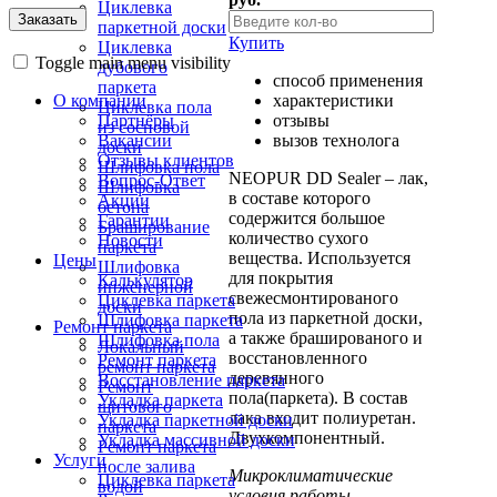
Циклевка
паркетной доски
Купить
Циклевка
Toggle main menu visibility
дубового
способ применения
паркета
характеристики
О компании
Циклевка пола
отзывы
Партнёры
из сосновой
вызов технолога
Вакансии
доски
Отзывы клиентов
Шлифовка пола
NEOPUR DD Sealer – лак,
Вопрос-Ответ
Шлифовка
в составе которого
Акции
бетона
содержится большое
Гарантии
Браширование
количество сухого
Новости
паркета
вещества. Используется
Цены
Шлифовка
для покрытия
Калькулятор
инженерной
свежесмонтированого
Циклевка паркета
доски
пола из паркетной доски,
Шлифовка паркета
Ремонт паркета
а также брашированого и
Шлифовка пола
Локальный
восстановленного
Ремонт паркета
ремонт паркета
деревянного
Восстановление паркета
Ремонт
пола(паркета). В состав
Укладка паркета
щитового
лака входит полиуретан.
Укладка паркетной доски
паркета
Двухкомпонентный.
Укладка массивной доски
Ремонт паркета
Услуги
после залива
Микроклиматические
Циклевка паркета
водой
условия работы