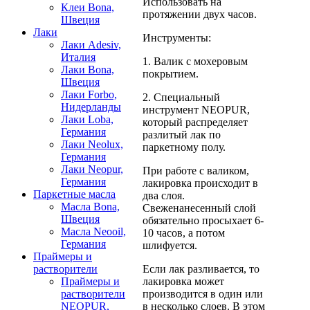
Использовать на
Клеи Bona,
протяжении двух часов.
Швеция
Лаки
Инструменты:
Лаки Adesiv,
Италия
1. Валик с мохеровым
Лаки Bona,
покрытием.
Швеция
Лаки Forbo,
2. Специальный
Нидерланды
инструмент NEOPUR,
Лаки Loba,
который распределяет
Германия
разлитый лак по
Лаки Neolux,
паркетному полу.
Германия
Лаки Neopur,
При работе с валиком,
Германия
лакировка происходит в
Паркетные масла
два слоя.
Масла Bona,
Свеженанесенный слой
Швеция
обязательно просыхает 6-
Масла Neooil,
10 часов, а потом
Германия
шлифуется.
Праймеры и
Если лак разливается, то
растворители
лакировка может
Праймеры и
производится в один или
растворители
в несколько слоев. В этом
NEOPUR,