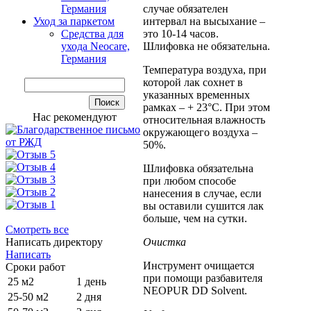
случае обязателен
Германия
интервал на высыхание –
Уход за паркетом
это 10-14 часов.
Средства для
Шлифовка не обязательна.
ухода Neocare,
Германия
Температура воздуха, при
которой лак сохнет в
указанных временных
рамках – + 23°С. При этом
Нас рекомендуют
относительная влажность
окружающего воздуха –
50%.
Шлифовка обязательна
при любом способе
нанесения в случае, если
вы оставили сушится лак
больше, чем на сутки.
Смотреть все
Очистка
Написать директору
Написать
Инструмент очищается
Сроки работ
при помощи разбавителя
25 м2
1 день
NEOPUR DD Solvent.
25-50 м2
2 дня