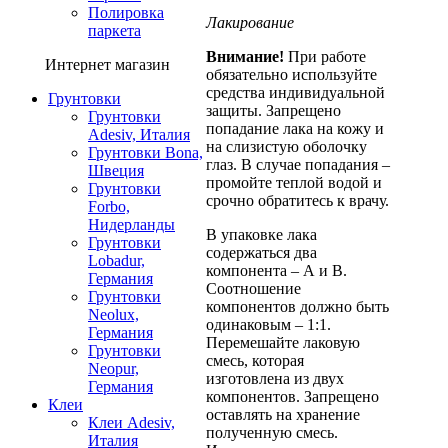
Полировка
Лакирование
паркета
Внимание!
При работе
Интернет магазин
обязательно используйте
средства индивидуальной
Грунтовки
защиты. Запрещено
Грунтовки
попадание лака на кожу и
Adesiv, Италия
на слизистую оболочку
Грунтовки Bona,
глаз. В случае попадания –
Швеция
промойте теплой водой и
Грунтовки
срочно обратитесь к врачу.
Forbo,
Нидерланды
В упаковке лака
Грунтовки
содержаться два
Lobadur,
компонента – А и В.
Германия
Соотношение
Грунтовки
компонентов должно быть
Neolux,
одинаковым – 1:1.
Германия
Перемешайте лаковую
Грунтовки
смесь, которая
Neopur,
изготовлена из двух
Германия
компонентов. Запрещено
Клеи
оставлять на хранение
Клеи Adesiv,
полученную смесь.
Италия