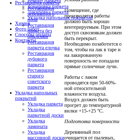
Ремонт паркета
Реставрация паркета
Тонировка паркета
Реставрация
Помещение, где
Лакировка паркета
деревянного
производятся работы
Укладка напольных покрытий
пола
должно быть хорошо
Химия
Реставрация
вентерируемым. При этом
Фото работ
паркета без
доступ сквознякам должен
Способы оплаты
циклевки
быть перекрыт.
Контакты
Реставрация
Необходимо позаботится о
паркета елочка
том, чтобы на лак в таре и
Реставрация
на лакированную
дубового
поверхность не попадали
паркета
прямые солнечные лучи.
Реставрация
старого
Работы с лаком
советского
проводятся при 50-60%-
паркета
ной относительной
Укладка напольных
влажности воздуха.
покрытий
Воздух должен быть
Укладка паркета
прогрет до температурной
Укладка
вилки +15-+25 °С.
паркетной доски
Укладка
Подготовка поверхности
ламината
Деревянный пол
Укладка
очищается от пылевых,
массивной доски