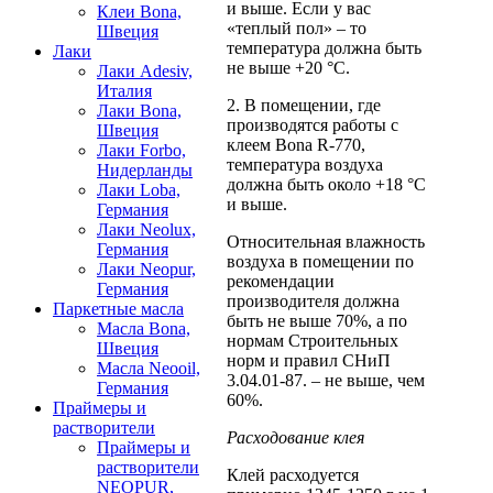
и выше. Если у вас
Клеи Bona,
«теплый пол» – то
Швеция
температура должна быть
Лаки
не выше +20 °C.
Лаки Adesiv,
Италия
2. В помещении, где
Лаки Bona,
производятся работы с
Швеция
клеем Bona R-770,
Лаки Forbo,
температура воздуха
Нидерланды
должна быть около +18 °C
Лаки Loba,
и выше.
Германия
Лаки Neolux,
Относительная влажность
Германия
воздуха в помещении по
Лаки Neopur,
рекомендации
Германия
производителя должна
Паркетные масла
быть не выше 70%, а по
Масла Bona,
нормам Строительных
Швеция
норм и правил СНиП
Масла Neooil,
3.04.01-87. – не выше, чем
Германия
60%.
Праймеры и
растворители
Расходование клея
Праймеры и
растворители
Клей расходуется
NEOPUR,