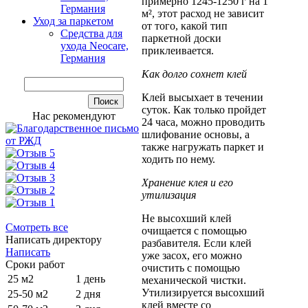
примерно 1245-1250 г на 1
Германия
м², этот расход не зависит
Уход за паркетом
от того, какой тип
Средства для
паркетной доски
ухода Neocare,
приклеивается.
Германия
Как долго сохнет клей
Клей высыхает в течении
суток. Как только пройдет
Нас рекомендуют
24 часа, можно проводить
шлифование основы, а
также нагружать паркет и
ходить по нему.
Хранение клея и его
утилизация
Не высохший клей
Смотреть все
очищается с помощью
Написать директору
разбавителя. Если клей
Написать
уже засох, его можно
Сроки работ
очистить с помощью
25 м2
1 день
механической чистки.
Утилизируется высохший
25-50 м2
2 дня
клей вместе со