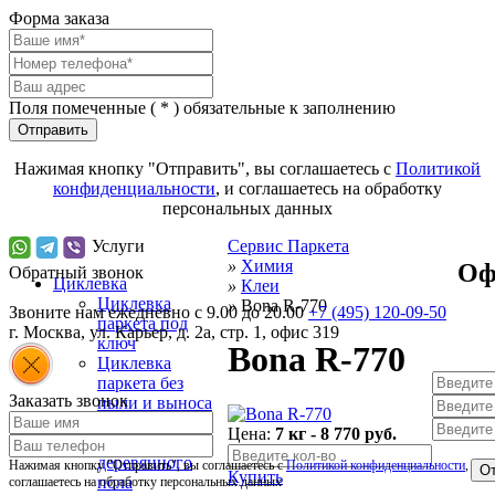
Форма заказа
Поля помеченные (
*
) обязательные к заполнению
Отправить
Нажимая кнопку "Отправить", вы соглашаетесь с
Политикой
конфиденциальности
, и соглашаетесь на обработку
персональных данных
Услуги
Сервис Паркета
»
Химия
Оф
Обратный звонок
Циклевка
»
Клеи
Циклевка
»
Bona R-770
Звоните нам ежедневно с 9.00 до 20.00
+7 (495) 120-09-50
паркета под
г.
Москва
,
ул. Карьер, д. 2а, стр. 1, офис 319
ключ
Bona R-770
Циклевка
паркета без
Заказать звонок
пыли и выноса
мебели
Цена:
7 кг - 8 770 руб.
Циклевка
деревянного
Нажимая кнопку "Отправить", вы соглашаетесь с
Политикой конфиденциальности
, и
От
Купить
пола
соглашаетесь на обработку персональных данных