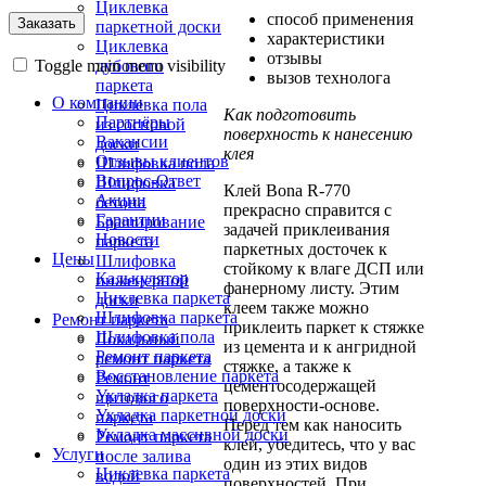
Циклевка
способ применения
паркетной доски
характеристики
Циклевка
отзывы
Toggle main menu visibility
дубового
вызов технолога
паркета
О компании
Циклевка пола
Как подготовить
Партнёры
из сосновой
поверхность к нанесению
Вакансии
доски
клея
Отзывы клиентов
Шлифовка пола
Вопрос-Ответ
Шлифовка
Клей Bona R-770
Акции
бетона
прекрасно справится с
Гарантии
Браширование
задачей приклеивания
Новости
паркета
паркетных досточек к
Цены
Шлифовка
стойкому к влаге ДСП или
Калькулятор
инженерной
фанерному листу. Этим
Циклевка паркета
доски
клеем также можно
Шлифовка паркета
Ремонт паркета
приклеить паркет к стяжке
Шлифовка пола
Локальный
из цемента и к ангридной
Ремонт паркета
ремонт паркета
стяжке, а также к
Восстановление паркета
Ремонт
цементосодержащей
Укладка паркета
щитового
поверхности-основе.
Укладка паркетной доски
паркета
Перед тем как наносить
Укладка массивной доски
Ремонт паркета
клей, убедитесь, что у вас
Услуги
после залива
один из этих видов
Циклевка паркета
водой
поверхностей. При