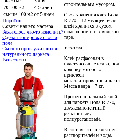
50-70 м2
3 дня
строительным мусором.
70-100 м2
4-5 дней
свыше 100 м2
от 5 дней
Срок хранения клея Bona
R-770 – 12 месяцев, если
Поробно
клей хранится в сухом
Советы нашего мастера
помещении и в заводской
Захотелось что-то изменить?
таре.
Cделай тонировку своего
пола
Упаковка
Сколько прослужит пол из
натурального паркета
Клей расфасован в
Все советы
пластмассовые ведра, под
крышку которого
приклеен
металлизированный пакет.
Масса ведра – 7 кг.
Профессиональный клей
для паркета Bona R-770,
двухкомпонентный,
реактивный,
полиуретановый.
В составе этого клея нет
растворителей и воды.