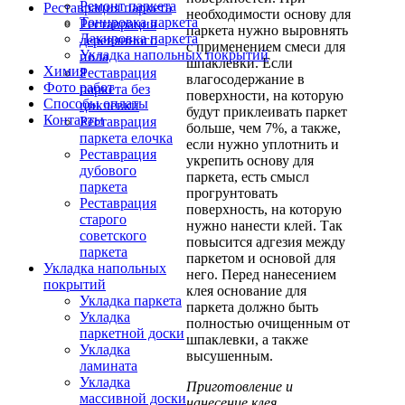
Ремонт паркета
Реставрация паркета
необходимости основу для
Тонировка паркета
Реставрация
паркета нужно выровнять
Лакировка паркета
деревянного
с применением смеси для
Укладка напольных покрытий
пола
шпаклевки. Если
Химия
Реставрация
влагосодержание в
Фото работ
паркета без
поверхности, на которую
Способы оплаты
циклевки
будут приклеивать паркет
Контакты
Реставрация
больше, чем 7%, а также,
паркета елочка
если нужно уплотнить и
Реставрация
укрепить основу для
дубового
паркета, есть смысл
паркета
прогрунтовать
Реставрация
поверхность, на которую
старого
нужно нанести клей. Так
советского
повысится адгезия между
паркета
паркетом и основой для
Укладка напольных
него. Перед нанесением
покрытий
клея основание для
Укладка паркета
паркета должно быть
Укладка
полностью очищенным от
паркетной доски
шпаклевки, а также
Укладка
высушенным.
ламината
Укладка
Приготовление и
массивной доски
нанесение клея