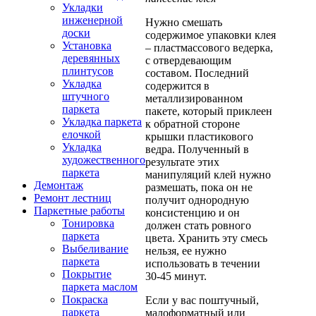
Укладки
инженерной
Нужно смешать
доски
содержимое упаковки клея
Установка
– пластмассового ведерка,
деревянных
с отвердевающим
плинтусов
составом. Последний
Укладка
содержится в
штучного
металлизированном
паркета
пакете, который приклеен
Укладка паркета
к обратной стороне
елочкой
крышки пластикового
Укладка
ведра. Полученный в
художественного
результате этих
паркета
манипуляций клей нужно
Демонтаж
размешать, пока он не
Ремонт лестниц
получит однородную
Паркетные работы
консистенцию и он
Тонировка
должен стать ровного
паркета
цвета. Хранить эту смесь
Выбеливание
нельзя, ее нужно
паркета
использовать в течении
Покрытие
30-45 минут.
паркета маслом
Покраска
Если у вас поштучный,
паркета
малоформатный или