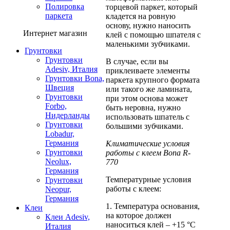
Полировка
торцевой паркет, который
паркета
кладется на ровную
основу, нужно наносить
Интернет магазин
клей с помощью шпателя с
маленькими зубчиками.
Грунтовки
Грунтовки
В случае, если вы
Adesiv, Италия
приклеиваете элементы
Грунтовки Bona,
паркета крупного формата
Швеция
или такого же ламината,
Грунтовки
при этом основа может
Forbo,
быть неровна, нужно
Нидерланды
использовать шпатель с
Грунтовки
большими зубчиками.
Lobadur,
Германия
Климатические условия
Грунтовки
работы с клеем Bona R-
Neolux,
770
Германия
Температурные условия
Грунтовки
работы с клеем:
Neopur,
Германия
1. Температура основания,
Клеи
на которое должен
Клеи Adesiv,
наноситься клей – +15 °C
Италия