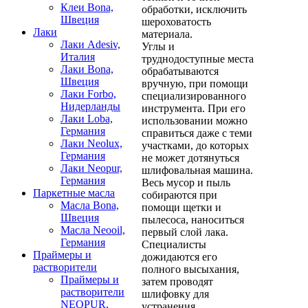
Клеи Bona,
обработки, исключить
Швеция
шероховатость
Лаки
материала.
Лаки Adesiv,
Углы и
Италия
труднодоступные места
Лаки Bona,
обрабатываются
Швеция
вручную, при помощи
Лаки Forbo,
специализированного
Нидерланды
инструмента. При его
Лаки Loba,
использовании можно
Германия
справиться даже с теми
Лаки Neolux,
участками, до которых
Германия
не может дотянуться
Лаки Neopur,
шлифовальная машина.
Германия
Весь мусор и пыль
Паркетные масла
собираются при
Масла Bona,
помощи щетки и
Швеция
пылесоса, наноситься
Масла Neooil,
первый слой лака.
Германия
Специалисты
Праймеры и
дожидаются его
растворители
полного высыхания,
Праймеры и
затем проводят
растворители
шлифовку для
NEOPUR,
устранения