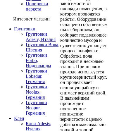
зависимости от
Полировка
площади помещения, в
паркета
котором проводятся
Интернет магазин
работы. Оборудование
оснащено собственным
Грунтовки
пылесборником, он
Грунтовки
собирает подавляющее
Adesiv, Италия
количество мусора и
Грунтовки Bona,
существенно упрощает
Швеция
процесс шлифовки.
Грунтовки
Обработка пола
Forbo,
проходит в несколько
Нидерланды
этапов. При первом
Грунтовки
проходе используется
Lobadur,
крупнозернистый круг,
Германия
он проделывает
Грунтовки
основную работу и
Neolux,
снимает верхний слой.
Германия
В дальнейшем
Грунтовки
происходит
Neopur,
постепенное
Германия
понижение
Клеи
зернистости с целью
Клеи Adesiv,
добиться максимально
Италия
тонкой и точной