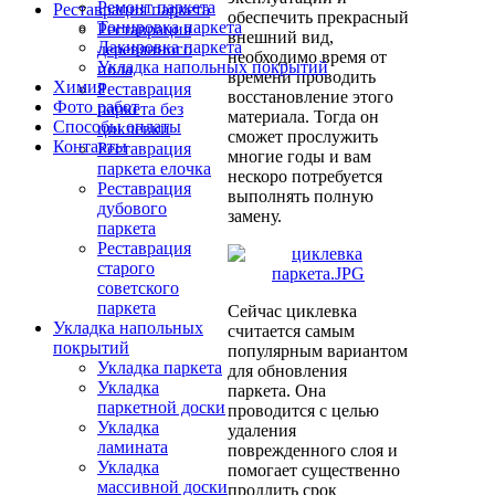
Ремонт паркета
Реставрация паркета
обеспечить прекрасный
Тонировка паркета
Реставрация
внешний вид,
Лакировка паркета
деревянного
необходимо время от
Укладка напольных покрытий
пола
времени проводить
Химия
Реставрация
восстановление этого
Фото работ
паркета без
материала. Тогда он
Способы оплаты
циклевки
сможет прослужить
Контакты
Реставрация
многие годы и вам
паркета елочка
нескоро потребуется
Реставрация
выполнять полную
дубового
замену.
паркета
Реставрация
старого
советского
паркета
Сейчас циклевка
Укладка напольных
считается самым
покрытий
популярным вариантом
Укладка паркета
для обновления
Укладка
паркета. Она
паркетной доски
проводится с целью
Укладка
удаления
ламината
поврежденного слоя и
Укладка
помогает существенно
массивной доски
продлить срок