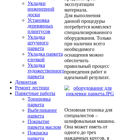
Укладки
эксплуатации
инженерной
материала.
доски
Для выполнения
Установка
данной процедуры
деревянных
потребуется комплект
плинтусов
специализированного
Укладка
оборудования. Только
штучного
при наличии всего
паркета
необходимого
Укладка паркета
оснащения можно
елочкой
обеспечить
Укладка
правильный процесс
художественного
проведения работ и
паркета
идеальный результат.
Демонтаж
Ремонт лестниц
Паркетные работы
Тонировка
паркета
Основная техника для
Выбеливание
специалистов –
паркета
шлифовальная машина.
Покрытие
Она может иметь от
паркета маслом
одного до трех
Покраска
наждачных кругов, в
паркета