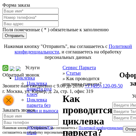
Форма заказа
Поля помеченные (
*
) обязательные к заполнению
Отправить
Нажимая кнопку "Отправить", вы соглашаетесь с
Политикой
конфиденциальности
, и соглашаетесь на обработку
персональных данных
Услуги
Сервис Паркета
»
Статьи
Офо
Обратный звонок
Циклевка
»
Как проводится
з
Циклевка
циклевка паркета?
Звоните нам ежедневно с 9.00 до 20.00
+7 (495) 120-09-50
паркета под
г.
Москва
,
ул. Карьер, д. 2а, стр. 1, офис 319
ключ
Как
У
Циклевка
паркета без
проводится
Заказать звонок
пыли и выноса
мебели
циклевка
Циклевка
деревянного
Нажимая кнопку "Отправить", вы соглашаетесь с
Политикой конфиденциальности
, и
Отпра
паркета?
пола
соглашаетесь на обработку персональных данных