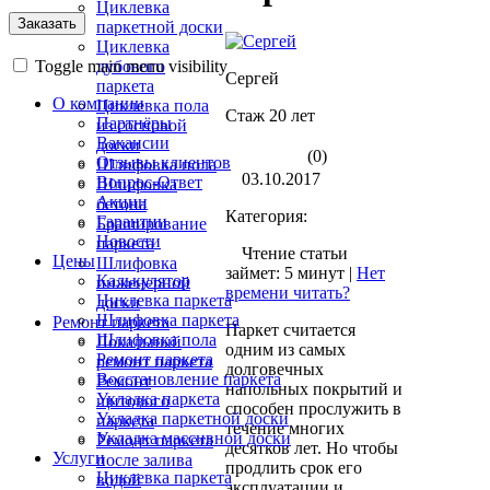
Циклевка
паркетной доски
Циклевка
Toggle main menu visibility
дубового
Сергей
паркета
О компании
Циклевка пола
Стаж 20 лет
Партнёры
из сосновой
Вакансии
доски
(0)
Отзывы клиентов
Шлифовка пола
03.10.2017
Вопрос-Ответ
Шлифовка
Акции
бетона
Категория:
Гарантии
Браширование
Новости
паркета
Чтение статьи
Цены
Шлифовка
займет: 5 минут |
Нет
Калькулятор
инженерной
времени читать?
Циклевка паркета
доски
Шлифовка паркета
Ремонт паркета
Паркет считается
Шлифовка пола
Локальный
одним из самых
Ремонт паркета
ремонт паркета
долговечных
Восстановление паркета
Ремонт
напольных покрытий и
Укладка паркета
щитового
способен прослужить в
Укладка паркетной доски
паркета
течение многих
Укладка массивной доски
Ремонт паркета
десятков лет. Но чтобы
Услуги
после залива
продлить срок его
Циклевка паркета
водой
эксплуатации и